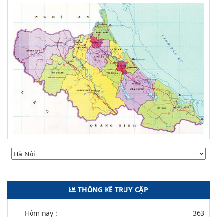
THỐNG KÊ TRUY CẬP
Hôm nay :
363