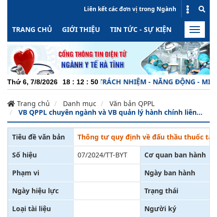
Liên kết các đơn vị trong Ngành
TRANG CHỦ
GIỚI THIỆU
TIN TỨC - SỰ KIỆN
HOẠT ĐỘN
Toggle
naviga
CHUYÊN NGHIỆP - TRÁCH NHIỆM - NĂNG ĐỘNG - MINH BẠ
Thứ 6, 7/8/2026
18
:
12
:
50
Trang chủ
Danh mục
Văn bản QPPL
VB QPPL chuyên ngành và VB quản lý hành chính liên...
Tiêu đề văn bản
Thông tư quy định về đấu thầu thuốc tại 
Số hiệu
07/2024/TT-BYT
Cơ quan ban hành
Phạm vi
Ngày ban hành
Ngày hiệu lực
Trạng thái
Loại tài liệu
Người ký