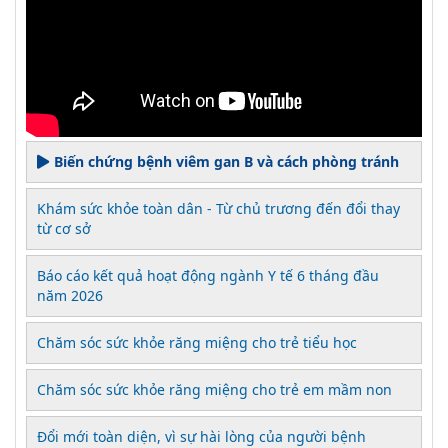
Biến chứng bệnh viêm gan B và cách phòng tránh
Khám sức khỏe toàn dân - Từ chủ trương đến đổi thay
từ cơ sở
Báo cáo kết quả hoạt động ngành Y tế 6 tháng đầu
năm 2026
Chăm sóc sức khỏe răng miệng cho trẻ tiểu học
Chăm sóc sức khỏe răng miệng cho trẻ em mầm non
Đổi mới toàn diện, vì sự hài lòng của người bệnh