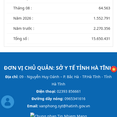
Tháng 08 :
64.563
Năm 2026 :
1.552.791
Năm trước :
2.270.356
Tổng số :
15.650.431
ĐƠN VỊ CHỦ QUẢN:
SỞ Y TẾ TỈNH HÀ TĨNH
Địa chỉ:
09 - Nguyễn Huy Oánh – P. Bắc Hà - TP.Hà Tĩnh - Tỉnh
Hà Tĩnh
Điện thoại:
02393 856661
Đường dây nóng:
0965341616
Email:
vanphong.syt@hatinh.gov.vn