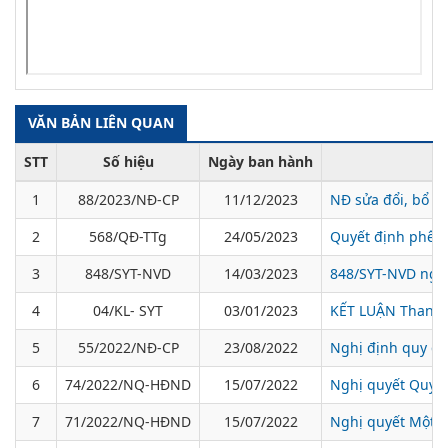
VĂN BẢN LIÊN QUAN
STT
Số hiệu
Ngày ban hành
1
88/2023/NĐ-CP
11/12/2023
NĐ sửa đổi, bổ s
2
568/QĐ-TTg
24/05/2023
Quyết định phê d
3
848/SYT-NVD
14/03/2023
848/SYT-NVD ngày
4
04/KL- SYT
03/01/2023
KẾT LUẬN Thanh t
5
55/2022/NĐ-CP
23/08/2022
Nghị định quy địn
6
74/2022/NQ-HĐND
15/07/2022
Nghị quyết Quy đ
7
71/2022/NQ-HĐND
15/07/2022
Nghị quyết Một số