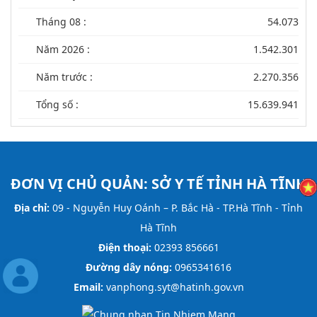
Tháng 08 :
54.073
Năm 2026 :
1.542.301
Năm trước :
2.270.356
Tổng số :
15.639.941
ĐƠN VỊ CHỦ QUẢN:
SỞ Y TẾ TỈNH HÀ TĨNH
Địa chỉ:
09 - Nguyễn Huy Oánh – P. Bắc Hà - TP.Hà Tĩnh - Tỉnh
Hà Tĩnh
Điện thoại:
02393 856661
Đường dây nóng:
0965341616
Email:
vanphong.syt@hatinh.gov.vn