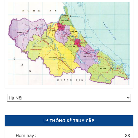
THỐNG KÊ TRUY CẬP
Hôm nay :
88