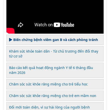
Biến chứng bệnh viêm gan B và cách phòng tránh
Khám sức khỏe toàn dân - Từ chủ trương đến đổi thay
từ cơ sở
Báo cáo kết quả hoạt động ngành Y tế 6 tháng đầu
năm 2026
Chăm sóc sức khỏe răng miệng cho trẻ tiểu học
Chăm sóc sức khỏe răng miệng cho trẻ em mầm non
Đổi mới toàn diện, vì sự hài lòng của người bệnh