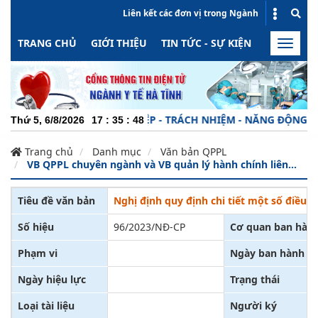
Liên kết các đơn vị trong Ngành
TRANG CHỦ
GIỚI THIỆU
TIN TỨC - SỰ KIỆN
HOẠT ĐỘN
Toggle
naviga
CHUYÊN NGHIỆP - TRÁCH NHIỆM - NĂNG ĐỘNG - MIN
Thứ 5, 6/8/2026
17
:
35
:
48
Trang chủ
Danh mục
Văn bản QPPL
VB QPPL chuyên ngành và VB quản lý hành chính liên...
Tiêu đề văn bản
Nghị định quy định chi tiết một số điều 
Số hiệu
96/2023/NĐ-CP
Cơ quan ban hàn
Phạm vi
Ngày ban hành
Ngày hiệu lực
Trạng thái
Loại tài liệu
Người ký