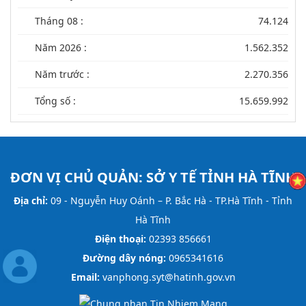
Tháng 08 :
74.124
Năm 2026 :
1.562.352
Năm trước :
2.270.356
Tổng số :
15.659.992
ĐƠN VỊ CHỦ QUẢN:
SỞ Y TẾ TỈNH HÀ TĨNH
Địa chỉ:
09 - Nguyễn Huy Oánh – P. Bắc Hà - TP.Hà Tĩnh - Tỉnh
Hà Tĩnh
Điện thoại:
02393 856661
Đường dây nóng:
0965341616
Email:
vanphong.syt@hatinh.gov.vn