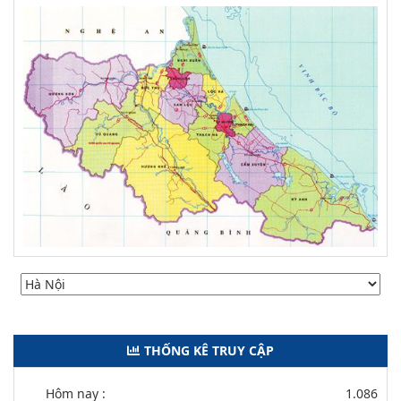
THỐNG KÊ TRUY CẬP
Hôm nay :
1.086