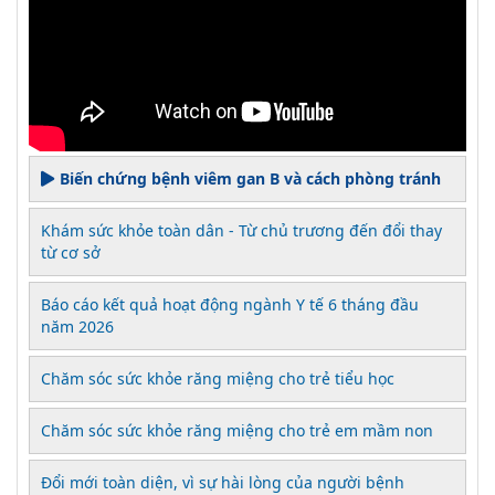
Biến chứng bệnh viêm gan B và cách phòng tránh
Khám sức khỏe toàn dân - Từ chủ trương đến đổi thay
từ cơ sở
Báo cáo kết quả hoạt động ngành Y tế 6 tháng đầu
năm 2026
Chăm sóc sức khỏe răng miệng cho trẻ tiểu học
Chăm sóc sức khỏe răng miệng cho trẻ em mầm non
Đổi mới toàn diện, vì sự hài lòng của người bệnh