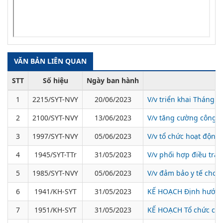
VĂN BẢN LIÊN QUAN
STT
Số hiệu
Ngày ban hành
1
2215/SYT-NVY
20/06/2023
V/v triển khai Tháng
2
2100/SYT-NVY
13/06/2023
V/v tăng cường công t
3
1997/SYT-NVY
05/06/2023
V/v tổ chức hoạt độn
4
1945/SYT-TTr
31/05/2023
V/v phối hợp điều tra 
5
1985/SYT-NVY
05/06/2023
V/v đảm bảo y tế cho 
6
1941/KH-SYT
31/05/2023
KẾ HOẠCH Định hướng 
7
1951/KH-SYT
31/05/2023
KẾ HOẠCH Tổ chức các 