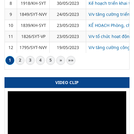
8
1918/KH-SYT
30/05/2023
Kế hoạch triển khai t
9
1849/SYT-NVY
24/05/2023
V/v tăng cường triển 
10
1839/KH-SYT
23/05/2023
KẾ HOẠCH Phòng, chốn
11
1826/SYT-VP
23/05/2023
V/v tổ chức hoạt động
12
1795/SYT-NVY
19/05/2023
V/v tăng cường công t
1
2
3
4
5
»
»»
VIDEO CLIP