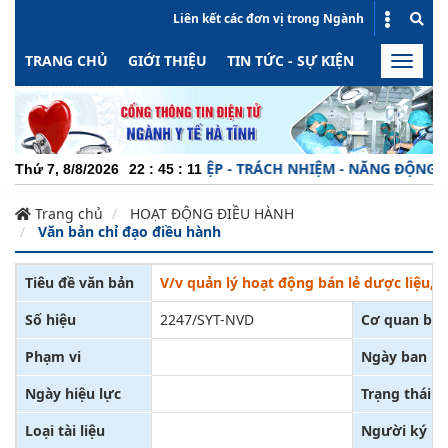
Liên kết các đơn vị trong Ngành
TRANG CHỦ
GIỚI THIỆU
TIN TỨC - SỰ KIỆN
HOẠT ĐỘN
Toggle
naviga
CHUYÊN NGHIỆP - TRÁCH NHIỆM - NĂNG ĐỘNG - MIN
Thứ 7, 8/8/2026
22
:
45
:
11
Trang chủ
HOẠT ĐỘNG ĐIỀU HÀNH
Văn bản chỉ đạo điều hành
Tiêu đề văn bản
V/v quản lý hoạt động bán lẻ dược liệu, t
Số hiệu
2247/SYT-NVD
Cơ quan ba
Phạm vi
Ngày ban h
Ngày hiệu lực
Trạng thái
Loại tài liệu
Người ký