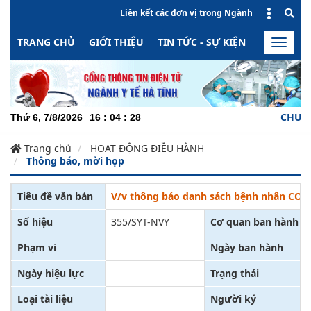
Liên kết các đơn vị trong Ngành
TRANG CHỦ
GIỚI THIỆU
TIN TỨC - SỰ KIỆN
HOẠT ĐỘN
Toggle
naviga
CHUYÊN N
Thứ 6, 7/8/2026
16
:
04
:
29
Trang chủ
HOẠT ĐỘNG ĐIỀU HÀNH
Thông báo, mời họp
Tiêu đề văn bản
V/v thông báo danh sách bệnh nhân COVID
Số hiệu
355/SYT-NVY
Cơ quan ban hành
Phạm vi
Ngày ban hành
Ngày hiệu lực
Trạng thái
Loại tài liệu
Người ký