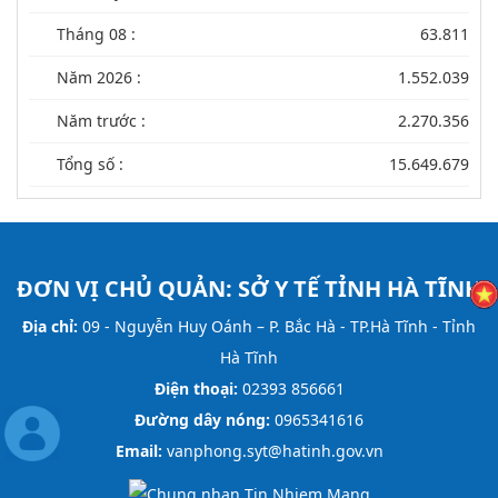
Tháng 08 :
63.811
Năm 2026 :
1.552.039
Năm trước :
2.270.356
Tổng số :
15.649.679
ĐƠN VỊ CHỦ QUẢN:
SỞ Y TẾ TỈNH HÀ TĨNH
Địa chỉ:
09 - Nguyễn Huy Oánh – P. Bắc Hà - TP.Hà Tĩnh - Tỉnh
Hà Tĩnh
Điện thoại:
02393 856661
Đường dây nóng:
0965341616
Email:
vanphong.syt@hatinh.gov.vn