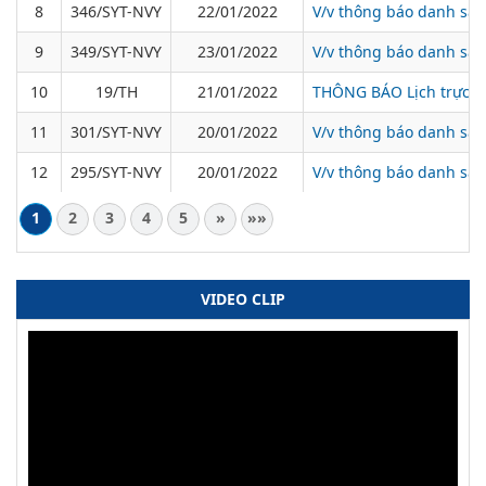
8
346/SYT-NVY
22/01/2022
V/v thông báo danh sác
9
349/SYT-NVY
23/01/2022
V/v thông báo danh sác
10
19/TH
21/01/2022
THÔNG BÁO Lịch trực T
11
301/SYT-NVY
20/01/2022
V/v thông báo danh sách
12
295/SYT-NVY
20/01/2022
V/v thông báo danh sác
1
2
3
4
5
»
»»
VIDEO CLIP