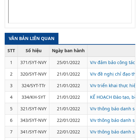
VĂN BẢN LIÊN QUAN
STT
Số hiệu
Ngày ban hành
1
371/SYT-NVY
25/01/2022
V/v đảm bảo công tác y
2
320/SYT-NVY
21/01/2022
V/v đề nghị chỉ đạo thự
3
324/SYT-TTr
21/01/2022
V/v triển khai thực hiệ
4
334/KH-SYT
21/01/2022
KẾ HOẠCH Đào tạo, bồi
5
321/SYT-NVY
21/01/2022
V/v thông báo danh sác
6
343/SYT-NVY
22/01/2022
V/v thông báo danh sác
7
341/SYT-NVY
22/01/2022
V/v thông báo danh sách