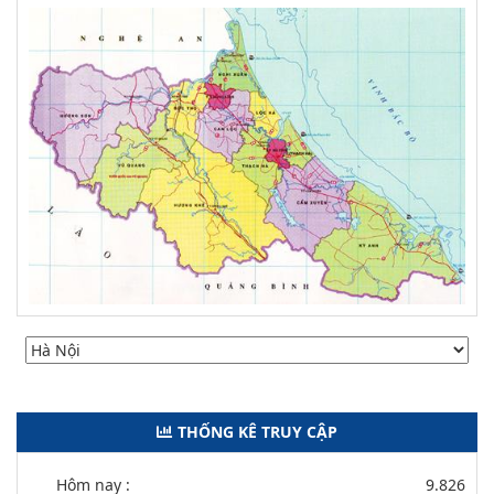
THỐNG KÊ TRUY CẬP
Hôm nay :
9.826