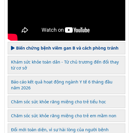
Biến chứng bệnh viêm gan B và cách phòng tránh
Khám sức khỏe toàn dân - Từ chủ trương đến đổi thay
từ cơ sở
Báo cáo kết quả hoạt động ngành Y tế 6 tháng đầu
năm 2026
Chăm sóc sức khỏe răng miệng cho trẻ tiểu học
Chăm sóc sức khỏe răng miệng cho trẻ em mầm non
Đổi mới toàn diện, vì sự hài lòng của người bệnh