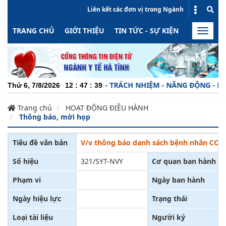
Liên kết các đơn vị trong Ngành
TRANG CHỦ
GIỚI THIỆU
TIN TỨC - SỰ KIỆN
HOẠT ĐỘN
Toggle
naviga
CHUYÊN NGHIỆP - TRÁCH NHIỆM - NĂNG ĐỘNG - MINH 
Thứ 6, 7/8/2026
12
:
47
:
39
Trang chủ
HOẠT ĐỘNG ĐIỀU HÀNH
Thông báo, mời họp
Tiêu đề văn bản
V/v thông báo danh sách bệnh nhân COVID
Số hiệu
321/SYT-NVY
Cơ quan ban hành
Phạm vi
Ngày ban hành
Ngày hiệu lực
Trạng thái
Loại tài liệu
Người ký