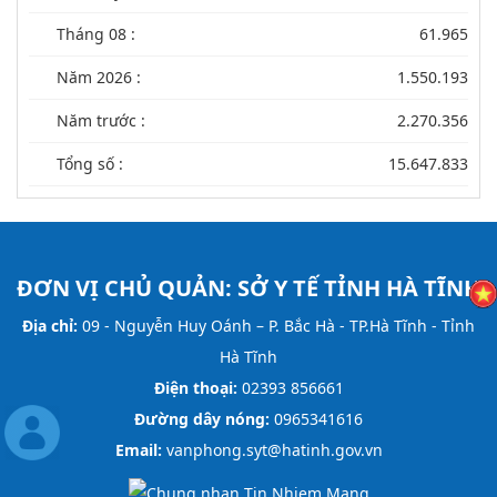
Tháng 08 :
61.965
Năm 2026 :
1.550.193
Năm trước :
2.270.356
Tổng số :
15.647.833
ĐƠN VỊ CHỦ QUẢN:
SỞ Y TẾ TỈNH HÀ TĨNH
Địa chỉ:
09 - Nguyễn Huy Oánh – P. Bắc Hà - TP.Hà Tĩnh - Tỉnh
Hà Tĩnh
Điện thoại:
02393 856661
Đường dây nóng:
0965341616
Email:
vanphong.syt@hatinh.gov.vn