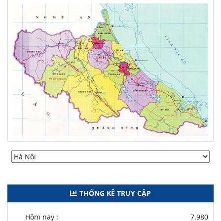
THỐNG KÊ TRUY CẬP
Hôm nay :
7.980