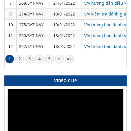
8
308/SYT-NVY
21/01/2022
V/v hướng dẫn điều kiện 
9
274/SYT-NVY
19/01/2022
V/v kiểm tra đánh giá c
10
275/SYT-NVY
19/01/2022
V/v thông báo danh sác
11
260/SYT-NVY
18/01/2022
V/v thông báo danh sác
12
262/SYT-NVY
18/01/2022
V/v thông báo danh sác
1
2
3
4
5
»
»»
VIDEO CLIP