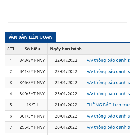
VĂN BẢN LIÊN QUAN
STT
Số hiệu
Ngày ban hành
1
343/SYT-NVY
22/01/2022
V/v thông báo danh sác
2
341/SYT-NVY
22/01/2022
V/v thông báo danh sách
3
346/SYT-NVY
22/01/2022
V/v thông báo danh sác
4
349/SYT-NVY
23/01/2022
V/v thông báo danh sác
5
19/TH
21/01/2022
THÔNG BÁO Lịch trực T
6
301/SYT-NVY
20/01/2022
V/v thông báo danh sách
7
295/SYT-NVY
20/01/2022
V/v thông báo danh sác