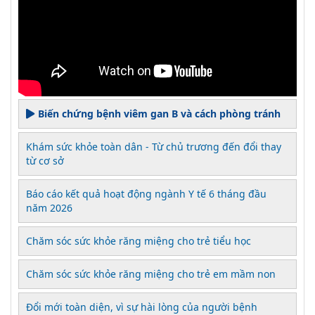
Biến chứng bệnh viêm gan B và cách phòng tránh
Khám sức khỏe toàn dân - Từ chủ trương đến đổi thay
từ cơ sở
Báo cáo kết quả hoạt động ngành Y tế 6 tháng đầu
năm 2026
Chăm sóc sức khỏe răng miệng cho trẻ tiểu học
Chăm sóc sức khỏe răng miệng cho trẻ em mầm non
Đổi mới toàn diện, vì sự hài lòng của người bệnh