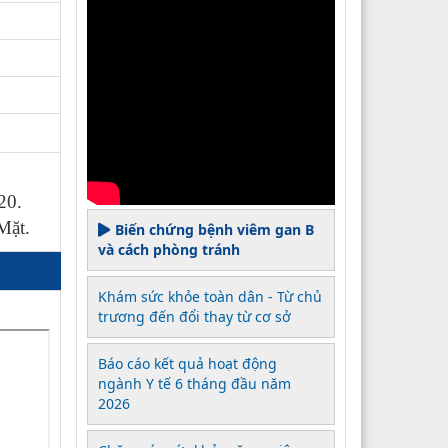
20.
Mặt.
Biến chứng bệnh viêm gan B
và cách phòng tránh
Khám sức khỏe toàn dân - Từ chủ
trương đến đổi thay từ cơ sở
Báo cáo kết quả hoạt động
ngành Y tế 6 tháng đầu năm
2026