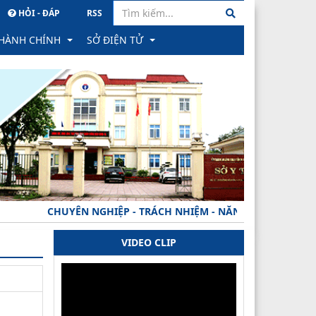
HỎI - ĐÁP
RSS
 HÀNH CHÍNH
SỞ ĐIỆN TỬ
hành chính
PM Quản lý văn bản & Hồ sơ công việc
ông trực tuyến
Hệ thống Hồ sơ Quản lý sức khỏe cá nhân
học
ình trạng xử lý hồ sơ
Hệ thống Gửi nhận văn bản tỉnh
ành
ăn bản công bố
PM Quản lý hồ sơ CB CC, VC tỉnh
CHUYÊN NGHIỆP - TRÁCH NHIỆM - NĂNG ĐỘNG - MINH BẠCH
 phản ánh, kiến nghị về quy định hành chính
VIDEO CLIP
hạng
ăn bản thu hồi
rong đào tạo khối ngành SK
 TTHC