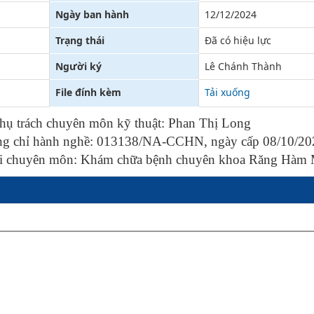
Ngày ban hành
12/12/2024
Xử lý kiến nghị - Khiếu nại tố cáo
Khác
Trạng thái
Đã có hiệu lực
Người ký
Lê Chánh Thành
File đính kèm
Tải xuống
hụ trách chuyên môn kỹ thuật: Phan Thị Long
ng chỉ hành nghề:
013138/NA-CCHN, ngày cấp 08/10/20
i chuyên môn: Khám chữa bệnh chuyên khoa Răng Hàm 