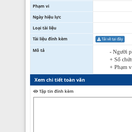
Phạm vi
Ngày hiệu lực
Loại tài liệu
Tài liệu đính kèm
Tải về tại đây
Mô tả
-
Người p
+ Số chứ
+ Phạm v
Xem chi tiết toàn văn
Tập tin đính kèm