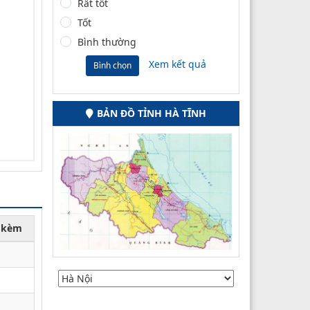
Rất tốt
Tốt
Bình thường
Xem kết quả
Bình chọn
BẢN ĐỒ TỈNH HÀ TĨNH
h kèm