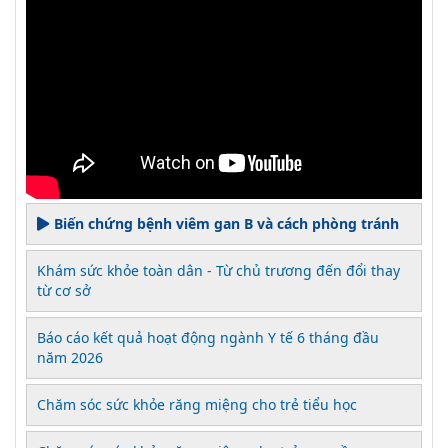
Biến chứng bệnh viêm gan B và cách phòng tránh
Khám sức khỏe toàn dân - Từ chủ trương đến đổi thay
từ cơ sở
Báo cáo kết quả hoạt động ngành Y tế 6 tháng đầu
năm 2026
Chăm sóc sức khỏe răng miệng cho trẻ tiểu học