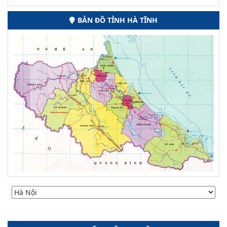
BẢN ĐỒ TỈNH HÀ TĨNH