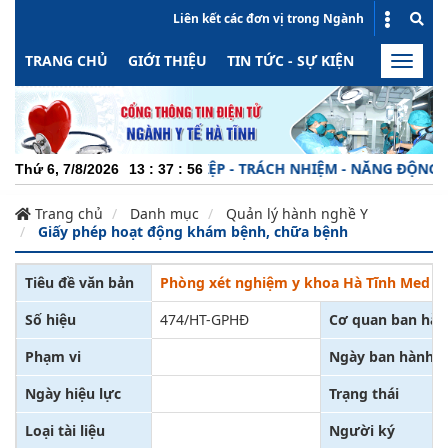
Liên kết các đơn vị trong Ngành
TRANG CHỦ
GIỚI THIỆU
TIN TỨC - SỰ KIỆN
HOẠT ĐỘN
Toggle
naviga
CHUYÊN NGHIỆP - TRÁCH NHIỆM - NĂNG ĐỘNG - MI
Thứ 6, 7/8/2026
13
:
37
:
56
Trang chủ
Danh mục
Quản lý hành nghề Y
Giấy phép hoạt động khám bệnh, chữa bệnh
Tiêu đề văn bản
Phòng xét nghiệm y khoa Hà Tĩnh Med
Số hiệu
474/HT-GPHĐ
Cơ quan ban hà
Phạm vi
Ngày ban hành
Ngày hiệu lực
Trạng thái
Loại tài liệu
Người ký