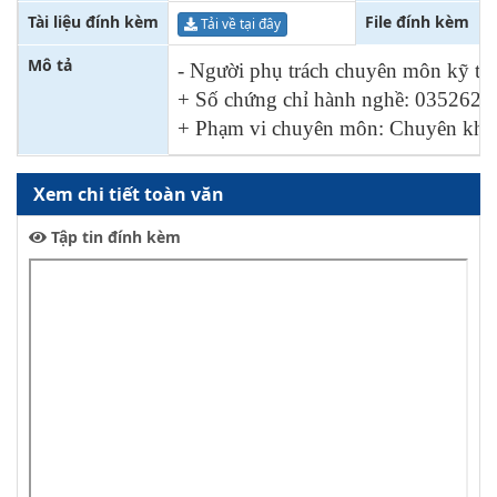
Tài liệu đính kèm
File đính kèm
Tải về tại đây
Mô tả
-
Người phụ trách chuyên môn kỹ th
+ Số chứng chỉ hành nghề:
035262/
+ Phạm vi chuyên môn: Chuyên khoa
Xem chi tiết toàn văn
Tập tin đính kèm