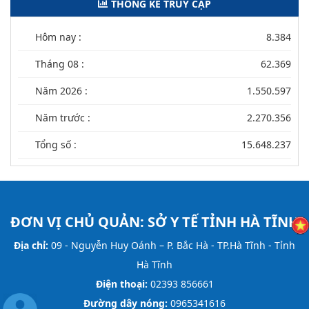
THỐNG KÊ TRUY CẬP
Hôm nay :
8.384
Tháng 08 :
62.369
Năm 2026 :
1.550.597
Năm trước :
2.270.356
Tổng số :
15.648.237
ĐƠN VỊ CHỦ QUẢN:
SỞ Y TẾ TỈNH HÀ TĨNH
Địa chỉ:
09 - Nguyễn Huy Oánh – P. Bắc Hà - TP.Hà Tĩnh - Tỉnh
Hà Tĩnh
Điện thoại:
02393 856661
Đường dây nóng:
0965341616