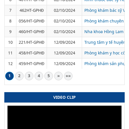
7
462HT-GPHĐ
02/10/2024
Phòng khám bác sỹ Vũ 
8
056/HT-GPHĐ
02/10/2024
Phòng khám chuyên kh
9
460/HT-GPHĐ
02/10/2024
Nha khoa Hồng Lam
10
221/HT-GPHĐ
12/09/2024
Trung tâm y tế huyện 
11
458/HT-GPHĐ
12/09/2024
Phòng khám y học cổ t
12
459/HT-GPHĐ
12/09/2024
Phòng khám sản phụ k
1
2
3
4
5
»
»»
VIDEO CLIP