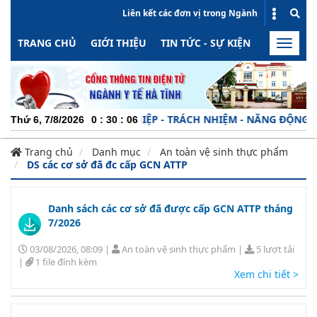
Liên kết các đơn vị trong Ngành
TRANG CHỦ
GIỚI THIỆU
TIN TỨC - SỰ KIỆN
HOẠT ĐỘN
Toggle
naviga
CHUYÊN NGHIỆP - TRÁCH NHIỆM - NĂNG ĐỘNG - MI
Thứ 6, 7/8/2026
0
:
30
:
06
Trang chủ
Danh mục
An toàn vệ sinh thực phẩm
DS các cơ sở đã đc cấp GCN ATTP
Danh sách các cơ sở đã được cấp GCN ATTP tháng
7/2026
03/08/2026, 08:09
|
An toàn vệ sinh thực phẩm
|
5 lượt tải
|
1 file đính kèm
Xem chi tiết >