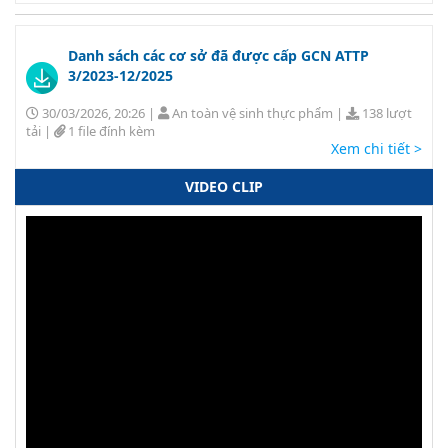
Danh sách các cơ sở đã được cấp GCN ATTP
3/2023-12/2025
30/03/2026, 20:26
|
An toàn vệ sinh thực phẩm
|
138 lượt
tải
|
1 file đính kèm
Xem chi tiết >
VIDEO CLIP