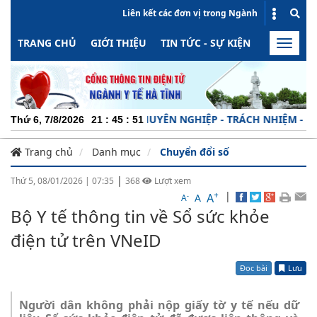
Liên kết các đơn vị trong Ngành
TRANG CHỦ
GIỚI THIỆU
TIN TỨC - SỰ KIỆN
HOẠT ĐỘN
Toggle
naviga
CHUYÊN NGHIỆP - TRÁCH NHIỆM - NĂNG 
Thứ 6, 7/8/2026
21
:
45
:
52
Trang chủ
Danh mục
Chuyển đổi số
|
Thứ 5, 08/01/2026
|
07:35
368
Lượt xem
+
|
A
-
A
A
Bộ Y tế thông tin về Sổ sức khỏe
điện tử trên VNeID
Đọc bài
Lưu
Người dân không phải nộp giấy tờ y tế nếu dữ