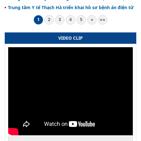
Trung tâm Y tế Thạch Hà triển khai hồ sơ bệnh án điện tử
1
2
3
4
5
»
»»
VIDEO CLIP