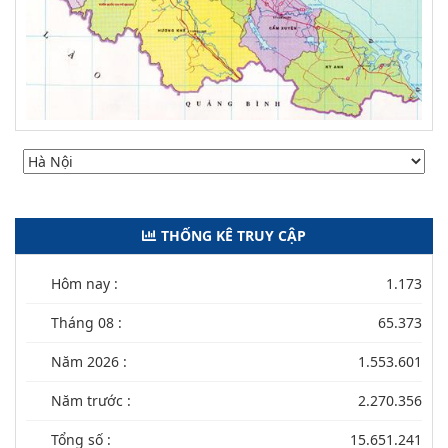
THỐNG KÊ TRUY CẬP
Hôm nay :
1.173
Tháng 08 :
65.373
Năm 2026 :
1.553.601
Năm trước :
2.270.356
Tổng số :
15.651.241