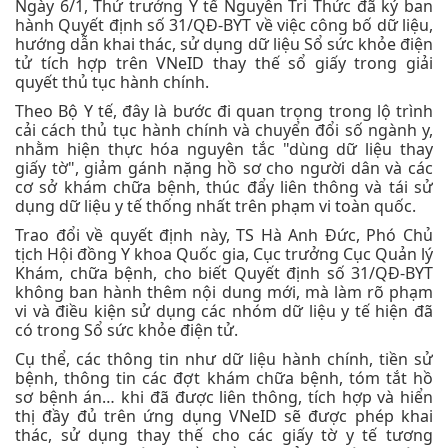
Ngày 6/1, Thứ trưởng Y tế Nguyễn Tri Thức đã ký ban
hành Quyết định số 31/QĐ-BYT về việc công bố dữ liệu,
hướng dẫn khai thác, sử dụng dữ liệu Sổ sức khỏe điện
tử tích hợp trên VNeID thay thế sổ giấy trong giải
quyết thủ tục hành chính.
Theo Bộ Y tế, đây là bước đi quan trọng trong lộ trình
cải cách thủ tục hành chính và chuyển đổi số ngành y,
nhằm hiện thực hóa nguyên tắc "dùng dữ liệu thay
giấy tờ", giảm gánh nặng hồ sơ cho người dân và các
cơ sở khám chữa bệnh, thúc đẩy liên thông và tái sử
dụng dữ liệu y tế thống nhất trên phạm vi toàn quốc.
Trao đổi về quyết định này, TS Hà Anh Đức, Phó Chủ
tịch Hội đồng Y khoa Quốc gia, Cục trưởng Cục Quản lý
Khám, chữa bệnh, cho biết Quyết định số 31/QĐ-BYT
không ban hành thêm nội dung mới, mà làm rõ phạm
vi và điều kiện sử dụng các nhóm dữ liệu y tế hiện đã
có trong Sổ sức khỏe điện tử.
Cụ thể, các thông tin như dữ liệu hành chính, tiền sử
bệnh, thông tin các đợt khám chữa bệnh, tóm tắt hồ
sơ bệnh án… khi đã được liên thông, tích hợp và hiển
thị đầy đủ trên ứng dụng VNeID sẽ được phép khai
thác, sử dụng thay thế cho các giấy tờ y tế tương