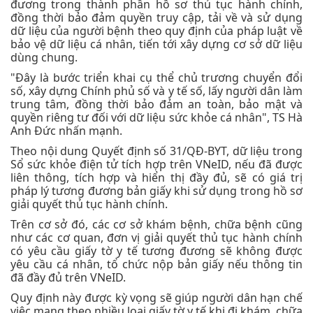
đương trong thành phần hồ sơ thủ tục hành chính,
đồng thời bảo đảm quyền truy cập, tải về và sử dụng
dữ liệu của người bệnh theo quy định của pháp luật về
bảo vệ dữ liệu cá nhân, tiến tới xây dựng cơ sở dữ liệu
dùng chung.
"Đây là bước triển khai cụ thể chủ trương chuyển đổi
số, xây dựng Chính phủ số và y tế số, lấy người dân làm
trung tâm, đồng thời bảo đảm an toàn, bảo mật và
quyền riêng tư đối với dữ liệu sức khỏe cá nhân", TS Hà
Anh Đức nhấn mạnh.
Theo nội dung Quyết định số 31/QĐ-BYT, dữ liệu trong
Sổ sức khỏe điện tử tích hợp trên VNeID, nếu đã được
liên thông, tích hợp và hiển thị đầy đủ, sẽ có giá trị
pháp lý tương đương bản giấy khi sử dụng trong hồ sơ
giải quyết thủ tục hành chính.
Trên cơ sở đó, các cơ sở khám bệnh, chữa bệnh cũng
như các cơ quan, đơn vị giải quyết thủ tục hành chính
có yêu cầu giấy tờ y tế tương đương sẽ không được
yêu cầu cá nhân, tổ chức nộp bản giấy nếu thông tin
đã đầy đủ trên VNeID.
Quy định này được kỳ vọng sẽ giúp người dân hạn chế
việc mang theo nhiều loại giấy tờ y tế khi đi khám, chữa