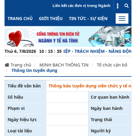
Liên kết các đơn vị trong Ngành
TRANG CHỦ
GIỚI THIỆU
TIN TỨC - SỰ KIỆN
HOẠT ĐỘN
Toggle
naviga
CHUYÊN NGHIỆP - TRÁCH NHIỆM - NĂNG ĐỘNG - MI
Thứ 6, 7/8/2026
10
:
15
:
36
Trang chủ
MINH BẠCH THÔNG TIN
Tổ chức cán bộ
Thông tin tuyển dụng
Tiêu đề văn bản
Thông báo tuyển dụng viên chức y tế năm
Số hiệu
Cơ quan ban hành
Phạm vi
Ngày ban hành
Ngày hiệu lực
Trạng thái
Loại tài liệu
Người ký