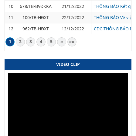
10
678/TB-BVĐKKA
21/12/2022
THÔNG BÁO Kết quả 
11
100/TB-HĐXT
22/12/2022
THÔNG BÁO Về việc t
12
962/TB-HĐXT
12/12/2022
CDC-THÔNG BÁO Danh 
1
2
3
4
5
»
»»
VIDEO CLIP