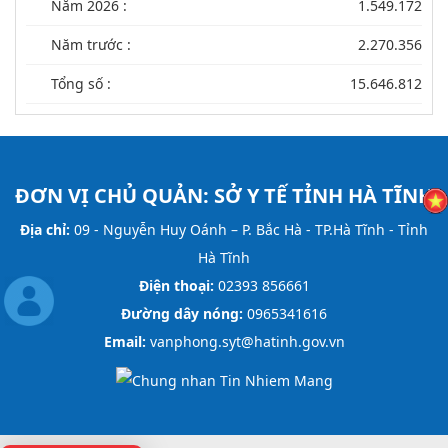
Năm 2026 :
1.549.172
Năm trước :
2.270.356
Tổng số :
15.646.812
ĐƠN VỊ CHỦ QUẢN:
SỞ Y TẾ TỈNH HÀ TĨNH
Địa chỉ:
09 - Nguyễn Huy Oánh – P. Bắc Hà - TP.Hà Tĩnh - Tỉnh
Hà Tĩnh
Điện thoại:
02393 856661
Đường dây nóng:
0965341616
Email:
vanphong.syt@hatinh.gov.vn