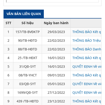
VĂN BẢN LIÊN QUAN
STT
Số hiệu
Ngày ban hành
1
157/TB-BVĐKTP
29/03/2023
THÔNG BÁO Kết quả 
2
90/TB-HĐTD
22/02/2023
THÔNG BÁO Triệu tập
3
88/TB-HĐTD
22/02/2023
THÔNG BÁO Danh sách
4
25 /TB-HĐXT
16/01/2023
THÔNG BÁO Kết quả x
5
31/QĐ-SYT
16/01/2023
QUYẾT ĐỊNH Về việc 
6
08/TB-YHCT
09/01/2023
THÔNG BÁO Kết quả 
7
03/QĐ-SYT
05/01/2023
QUYẾT ĐỊNH Về việc 
8
1699/QĐ-SYT
27/12/2022
QUYẾT ĐỊNH Về việc 
9
439 /TB-HĐTD
23/12/2022
THÔNG BÁO Kết quả ki