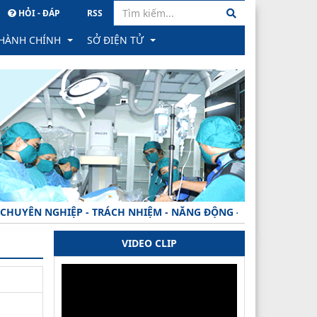
HỎI - ĐÁP
RSS
 HÀNH CHÍNH
SỞ ĐIỆN TỬ
hành chính
PM Quản lý văn bản & Hồ sơ công việc
ông trực tuyến
Hệ thống Hồ sơ Quản lý sức khỏe cá nhân
học
ình trạng xử lý hồ sơ
Hệ thống Gửi nhận văn bản tỉnh
ành
ăn bản công bố
PM Quản lý hồ sơ CB CC, VC tỉnh
N NGHIỆP - TRÁCH NHIỆM - NĂNG ĐỘNG - MINH BẠCH - HIỆU Q
 phản ánh, kiến nghị về quy định hành chính
VIDEO CLIP
hạng
ăn bản thu hồi
rong đào tạo khối ngành SK
 TTHC