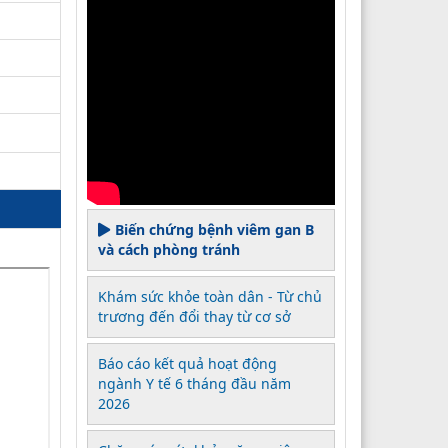
Biến chứng bệnh viêm gan B
và cách phòng tránh
Khám sức khỏe toàn dân - Từ chủ
trương đến đổi thay từ cơ sở
Báo cáo kết quả hoạt động
ngành Y tế 6 tháng đầu năm
2026