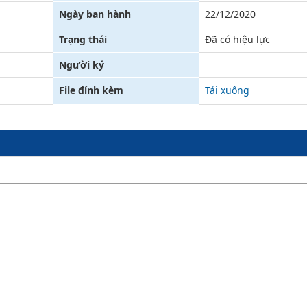
Ngày ban hành
22/12/2020
Xử lý kiến nghị - Khiếu nại tố cáo
Khác
Trạng thái
Đã có hiệu lực
Người ký
File đính kèm
Tải xuống