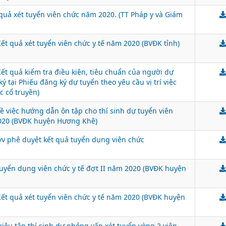
 quả xét tuyển viên chức năm 2020. (TT Pháp y và Giám
ết quả xét tuyển viên chức y tế năm 2020 (BVĐK tỉnh)
ết quả kiểm tra điều kiện, tiêu chuẩn của người dự
ý tại Phiếu đăng ký dự tuyển theo yêu cầu vị trí việc
c cổ truyền)
ề việc hướng dẫn ôn tập cho thí sinh dự tuyển viên
020 (BVĐK huyện Hương Khê)
vv phê duyệt kết quả tuyển dụng viên chức
uyển dụng viên chức y tế đợt II năm 2020 (BVĐK huyện
ết quả xét tuyển viên chức y tế năm 2020 (BVĐK huyện
iệu tập thí sinh dự phỏng vấn xét tuyển vòng 2 viên