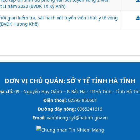
ợt II năm 2020 (BVĐK TX Kỳ Anh)
ời gian kiểm tra, sát hạch xết tuyển viên chức y tế vòng
 (BVĐK Hương Khê)
ĐƠN VỊ CHỦ QUẢN:
SỞ Y TẾ TỈNH HÀ TĨNH
ịa chỉ:
09 - Nguyễn Huy Oánh – P. Bắc Hà - TP.Hà Tĩnh - Tỉnh Hà Tĩ
Điện thoại:
02393 856661
Đường dây nóng:
0965341616
Email:
vanphong.syt@hatinh.gov.vn