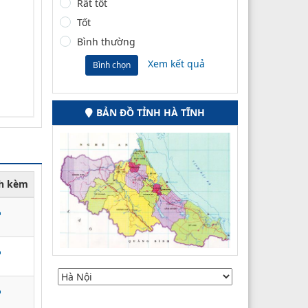
Rất tốt
Tốt
Bình thường
Xem kết quả
Bình chọn
BẢN ĐỒ TỈNH HÀ TĨNH
nh kèm