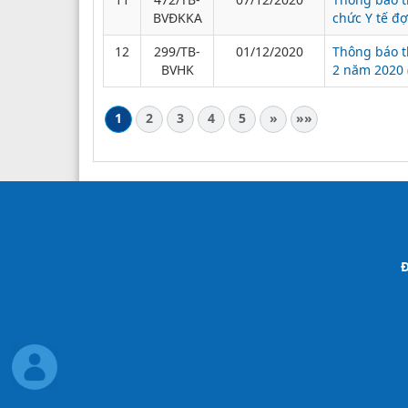
BVĐKKA
chức Y tế đ
12
299/TB-
01/12/2020
Thông báo th
BVHK
2 năm 2020
1
2
3
4
5
»
»»
Đ