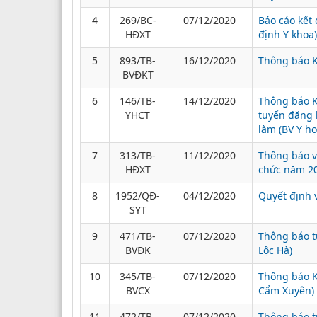
4
269/BC-
07/12/2020
Báo cáo kết
HĐXT
định Y khoa)
5
893/TB-
16/12/2020
Thông báo K
BVĐKT
6
146/TB-
14/12/2020
Thông báo K
YHCT
tuyển đăng k
làm (BV Y họ
7
313/TB-
11/12/2020
Thông báo v
HĐXT
chức năm 2
8
1952/QĐ-
04/12/2020
Quyết định 
SYT
9
471/TB-
07/12/2020
Thông báo t
BVĐK
Lộc Hà)
10
345/TB-
07/12/2020
Thông báo K
BVCX
Cẩm Xuyên)
11
472/TB-
07/12/2020
Thông báo tr