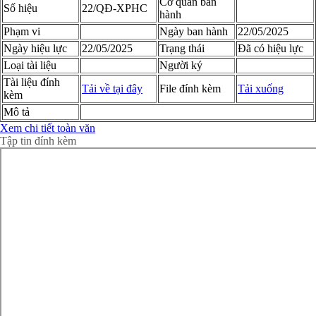
Cơ quan ban
Số hiệu
22/QĐ-XPHC
hành
Phạm vi
Ngày ban hành
22/05/2025
Ngày hiệu lực
22/05/2025
Trạng thái
Đã có hiệu lực
Loại tài liệu
Người ký
Tài liệu đính
Tải về tại đây
File đính kèm
Tải xuống
kèm
Mô tả
Xem chi tiết toàn văn
Tập tin đính kèm