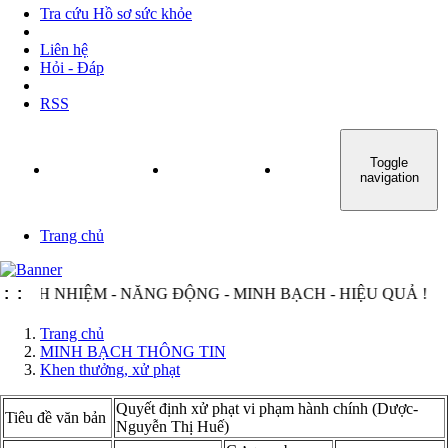
Tra cứu Hồ sơ sức khỏe
Liên hệ
Hỏi - Đáp
RSS
Toggle
TRANG CHỦ
GIỚI THIỆU
TIN TỨC - SỰ KIỆN
navigation
Trang chủ
CH NHIỆM - NĂNG ĐỘNG - MINH BẠCH - HIỆU QUẢ !
:
:
Trang chủ
MINH BẠCH THÔNG TIN
Khen thưởng, xử phạt
Quyết định xử phạt vi phạm hành chính (Dược-
Tiêu đề văn bản
Nguyễn Thị Huế)