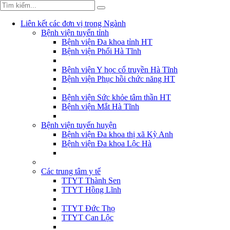
Liên kết các đơn vị trong Ngành
Bệnh viện tuyến tỉnh
Bệnh viện Đa khoa tỉnh HT
Bệnh viện Phổi Hà Tĩnh
Bệnh viện Y học cổ truyền Hà Tĩnh
Bệnh viện Phục hồi chức năng HT
Bệnh viện Sức khỏe tâm thần HT
Bệnh viện Mắt Hà Tĩnh
Bệnh viện tuyến huyện
Bệnh viện Đa khoa thị xã Kỳ Anh
Bệnh viện Đa khoa Lộc Hà
Các trung tâm y tế
TTYT Thành Sen
TTYT Hồng Lĩnh
TTYT Đức Thọ
TTYT Can Lộc