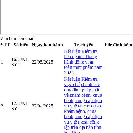
Văn bản liên quan
STT
Số hiệu
Ngày ban hành
Trích yếu
File đính kèm
Kết luận Kiểm tra
liên ngành Tháng
1633/KL-
1
22/05/2025
hành động vì an
SYT
toàn thực phẩm năm
2025
Kết luận Kiểm tra
việc chấp hành các
quy định pháp luật
về khám bệnh, chữa
bệnh, cung cấp dịch
1232/KL-
2
22/04/2025
vụ y tế tại các cơ sở
SYT
khám bệnh, chữa
bệnh, cung cấp dịch
vụ y tế ngoài công
lập trên địa bàn tỉnh
Hà Tĩnh