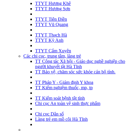
TTYT Hương Khê
TTYT Hương Sơn
TTYT Tiên Điền
TTYT Vũ Quang
TTYT Thạch Hà
TTYT Kỳ Anh
TTYT Cẩm Xuyên
Các chi cục, trung tâm, làng trẻ
TT Công tác Xã hội - Giáo dục nghề nghiệp cho
người khuyết tật Hà Tĩnh
TT Bảo vệ, chăm sóc sức khỏe cán bộ tỉnh.
TT Pháp Y - Giám định Y khoa
TT Kiểm nghiệm thuốc, mp, tp
TT Kiểm soát bệnh tật tỉnh
Chi cục An toàn vệ sinh thực phẩm
Chi cục Dân số
Làng trẻ em mồ côi Hà Tĩnh