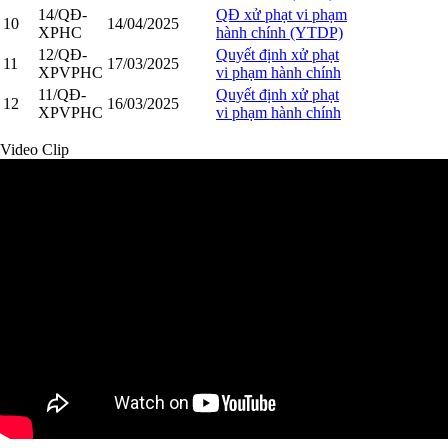
14/QĐ-
QĐ xử phạt vi phạm
10
14/04/2025
XPHC
hành chính (YTDP)
12/QĐ-
Quyết định xử phạt
11
17/03/2025
XPVPHC
vi phạm hành chính
11/QĐ-
Quyết định xử phạt
12
16/03/2025
XPVPHC
vi phạm hành chính
Video Clip