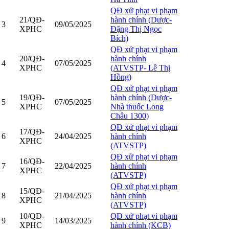
QĐ xử phạt vi phạm
21/QĐ-
hành chính (Dược-
3
09/05/2025
XPHC
Đặng Thị Ngọc
Bích)
QĐ xử phạt vi phạm
20/QĐ-
hành chính
4
07/05/2025
XPHC
(ATVSTP- Lê Thị
Hồng)
QĐ xử phạt vi phạm
19/QĐ-
hành chính (Dược-
5
07/05/2025
XPHC
Nhà thuốc Long
Châu 1300)
QĐ xử phạt vi phạm
17/QĐ-
6
24/04/2025
hành chính
XPHC
(ATVSTP)
QĐ xử phạt vi phạm
16/QĐ-
7
22/04/2025
hành chính
XPHC
(ATVSTP)
QĐ xử phạt vi phạm
15/QĐ-
8
21/04/2025
hành chính
XPHC
(ATVSTP)
10/QĐ-
QĐ xử phạt vi phạm
9
14/03/2025
XPHC
hành chính (KCB)