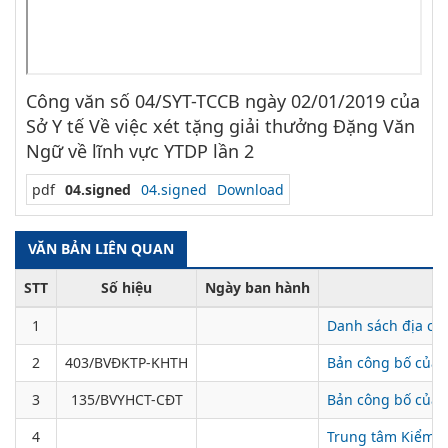
Công văn số 04/SYT-TCCB ngày 02/01/2019 của
Sở Y tế Về việc xét tặng giải thưởng Đặng Văn
Ngữ về lĩnh vực YTDP lần 2
pdf
04.signed
04.signed
Download
VĂN BẢN LIÊN QUAN
STT
Số hiệu
Ngày ban hành
1
Danh sách địa chỉ
2
403/BVĐKTP-KHTH
Bản công bố của 
3
135/BVYHCT-CĐT
Bản công bố của 
4
Trung tâm Kiểm n