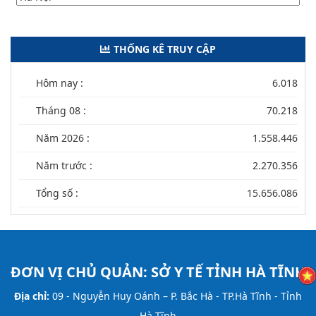
THỐNG KÊ TRUY CẬP
Hôm nay :
6.018
Tháng 08 :
70.218
Năm 2026 :
1.558.446
Năm trước :
2.270.356
Tổng số :
15.656.086
ĐƠN VỊ CHỦ QUẢN:
SỞ Y TẾ TỈNH HÀ TĨNH
Địa chỉ:
09 - Nguyễn Huy Oánh – P. Bắc Hà - TP.Hà Tĩnh - Tỉnh
Hà Tĩnh