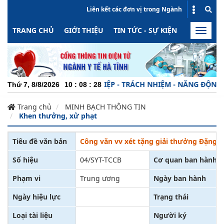
Liên kết các đơn vị trong Ngành
TRANG CHỦ
GIỚI THIỆU
TIN TỨC - SỰ KIỆN
HOẠT ĐỘN
Toggle
naviga
CHUYÊN NGHIỆP - TRÁCH NHIỆM - NĂNG ĐỘNG - MI
Thứ 7, 8/8/2026
10
:
08
:
28
Trang chủ
MINH BẠCH THÔNG TIN
Khen thưởng, xử phạt
Tiêu đề văn bản
Công văn vv xét tặng giải thưởng Đặng V
Số hiệu
04/SYT-TCCB
Cơ quan ban hành
Phạm vi
Trung ương
Ngày ban hành
Ngày hiệu lực
Trạng thái
Loại tài liệu
Người ký