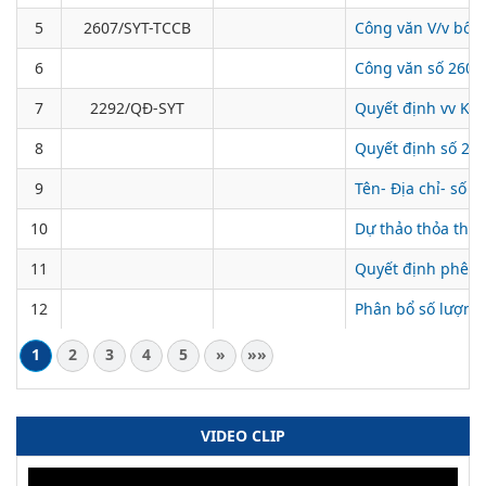
5
2607/SYT-TCCB
Công văn V/v bổ s
6
Công văn số 2607/
7
2292/QĐ-SYT
Quyết định vv Kh
8
Quyết định số 22
9
Tên- Địa chỉ- số đ
10
Dự thảo thỏa thu
11
Quyết định phê du
12
Phân bổ số lượng
1
2
3
4
5
»
»»
VIDEO CLIP