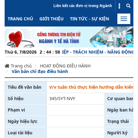
Liên kết các đơn vị trong Ngành
TRANG CHỦ
GIỚI THIỆU
TIN TỨC - SỰ KIỆN
HOẠT ĐỘN
Toggle
naviga
CHUYÊN NGHIỆP - TRÁCH NHIỆM - NĂNG ĐỘNG - MIN
Thứ 6, 7/8/2026
2
:
44
:
58
Trang chủ
HOẠT ĐỘNG ĐIỀU HÀNH
Văn bản chỉ đạo điều hành
Tiêu đề văn bản
V/v tuân thủ thực hiện hướng dẫn kiểm 
Số hiệu
345/SYT-NVY
Cơ quan ban 
Phạm vi
Ngày ban hàn
Ngày hiệu lực
Trạng thái
Loại tài liệu
Người ký