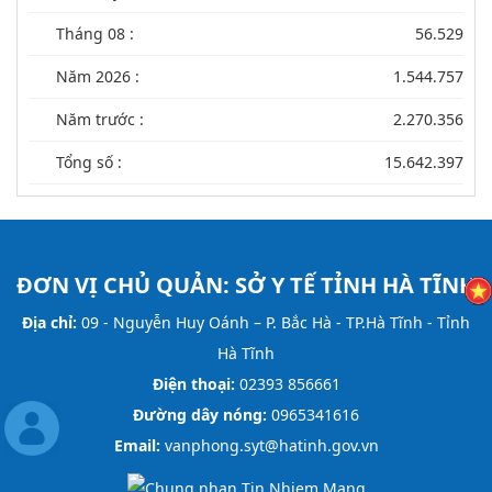
Tháng 08 :
56.529
Năm 2026 :
1.544.757
Năm trước :
2.270.356
Tổng số :
15.642.397
ĐƠN VỊ CHỦ QUẢN:
SỞ Y TẾ TỈNH HÀ TĨNH
Địa chỉ:
09 - Nguyễn Huy Oánh – P. Bắc Hà - TP.Hà Tĩnh - Tỉnh
Hà Tĩnh
Điện thoại:
02393 856661
Đường dây nóng:
0965341616
Email:
vanphong.syt@hatinh.gov.vn