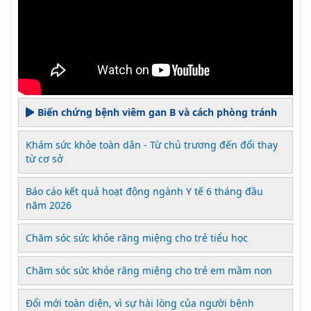
Biến chứng bệnh viêm gan B và cách phòng tránh
Khám sức khỏe toàn dân - Từ chủ trương đến đổi thay
từ cơ sở
Báo cáo kết quả hoạt động ngành Y tế 6 tháng đầu
năm 2026
Chăm sóc sức khỏe răng miệng cho trẻ tiểu học
Chăm sóc sức khỏe răng miệng cho trẻ em mầm non
Đổi mới toàn diện, vì sự hài lòng của người bệnh