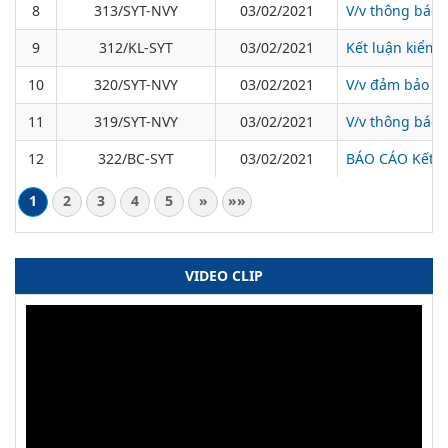
8
313/SYT-NVY
03/02/2021
V/v thông báo 
9
312/KL-SYT
03/02/2021
Kết luận kiểm 
10
320/SYT-NVY
03/02/2021
V/v đảm bảo cô
11
319/SYT-NVY
03/02/2021
V/v thông báo 
12
322/BC-SYT
03/02/2021
BÁO CÁO Kết qu
1
2
3
4
5
»
»»
VIDEO CLIP