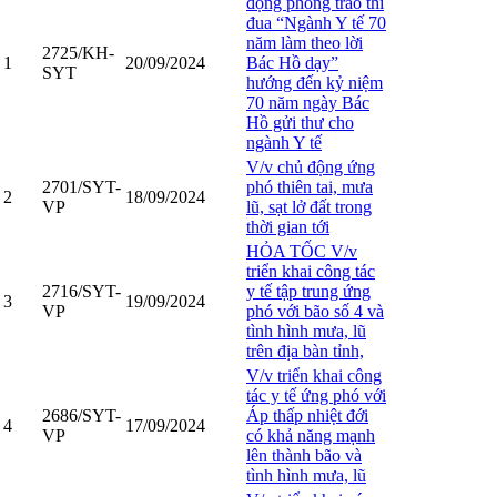
động phong trào thi
đua “Ngành Y tế 70
năm làm theo lời
2725/KH-
1
20/09/2024
Bác Hồ dạy”
SYT
hướng đến kỷ niệm
70 năm ngày Bác
Hồ gửi thư cho
ngành Y tế
V/v chủ động ứng
2701/SYT-
phó thiên tai, mưa
2
18/09/2024
VP
lũ, sạt lở đất trong
thời gian tới
HỎA TỐC V/v
triển khai công tác
2716/SYT-
y tế tập trung ứng
3
19/09/2024
VP
phó với bão số 4 và
tình hình mưa, lũ
trên địa bàn tỉnh,
V/v triển khai công
tác y tế ứng phó với
2686/SYT-
Áp thấp nhiệt đới
4
17/09/2024
VP
có khả năng mạnh
lên thành bão và
tình hình mưa, lũ