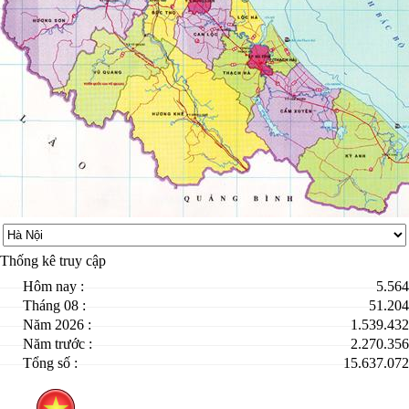
Thống kê truy cập
Hôm nay :
5.564
Tháng 08 :
51.204
Năm 2026 :
1.539.432
Năm trước :
2.270.356
Tổng số :
15.637.072