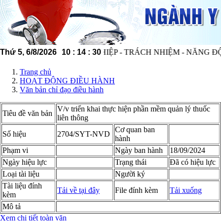
Thứ 5, 6/8/2026
CHUYÊN NGHIỆP - TRÁCH NHIỆM - NĂNG ĐỘNG -
10
:
14
:
30
Trang chủ
HOẠT ĐỘNG ĐIỀU HÀNH
Văn bản chỉ đạo điều hành
V/v triển khai thực hiện phần mềm quản lý thuốc
Tiêu đề văn bản
liên thông
Cơ quan ban
Số hiệu
2704/SYT-NVD
hành
Phạm vi
Ngày ban hành
18/09/2024
Ngày hiệu lực
Trạng thái
Đã có hiệu lực
Loại tài liệu
Người ký
Tài liệu đính
Tải về tại đây
File đính kèm
Tải xuống
kèm
Mô tả
Xem chi tiết toàn văn