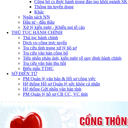
Công bố cs thực hành trong đào tạo khối ngành SK
Thông tin tuyển dụng
Khác
Ngân sách NN
Đầu tư - đấu thầu
Xử lý kiến nghị - Khiếu nại tố cáo
THỦ TỤC HÀNH CHÍNH
Thủ tục hành chính
Dịch vụ công trực tuyến
Tra cứu tình trạng xử lý hồ sơ
Tra cứu văn bản công bố
Tiếp nhận phản ánh, kiến nghị về quy định hành chính
Tra cứu văn bản thu hồi
Biểu mẫu TTHC
SỞ ĐIỆN TỬ
PM Quản lý văn bản & Hồ sơ công việc
Hệ thống Hồ sơ Quản lý sức khỏe cá nhân
Hệ thống Gửi nhận văn bản tỉnh
PM Quản lý hồ sơ CB CC, VC tỉnh