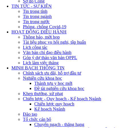
Sơ đồ Cổng
TIN TỨC - SỰ KIỆN
Tin trong tỉnh
Tin trong ngành
Tin trong nước
Phòng, chống Covid-19
HOẠT ĐỘNG ĐIỀU HÀNH
Thông báo, mời họp
Tài liệu phục vụ hội nghị, tập huấn
Lịch công tác
Văn bản chỉ đạo điều hành
Góp ý dự thảo văn bản QPPL
Lịch làm việc tháng
MINH BẠCH THÔNG TIN
Chính sách ưu đãi, hỗ trợ đầu tư
Nghiên cứu khoa học
Thành tựu y học mới
Đề tài nghiên cứu khoa học
Khen thưởng, xử phạt
Chiến lược - Quy hoạch - Kế hoạch Ngành
Chiến lược quy hoạch
Kế hoạch Ngành
Đào tạo
Tổ chức cán bộ
Chuyển ngạch - thăng hạng