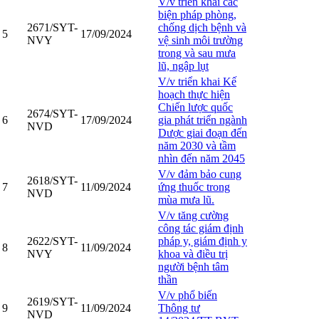
V/v triển khai các
biện pháp phòng,
2671/SYT-
chống dịch bệnh và
5
17/09/2024
NVY
vệ sinh môi trường
trong và sau mưa
lũ, ngập lụt
V/v triển khai Kế
hoạch thực hiện
Chiến lược quốc
2674/SYT-
6
17/09/2024
gia phát triển ngành
NVD
Dược giai đoạn đến
năm 2030 và tầm
nhìn đến năm 2045
V/v đảm bảo cung
2618/SYT-
7
11/09/2024
ứng thuốc trong
NVD
mùa mưa lũ.
V/v tăng cường
công tác giám định
2622/SYT-
pháp y, giám định y
8
11/09/2024
NVY
khoa và điều trị
người bệnh tâm
thần
V/v phổ biến
2619/SYT-
9
11/09/2024
Thông tư
NVD