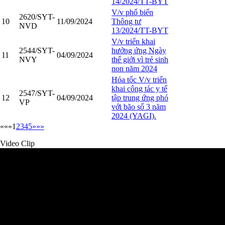
14/2024/TT-BYT
V/v phổ biến
2620/SYT-
10
11/09/2024
Thông tư
NVD
13/2024/TT-BYT
V/v triển khai
2544/SYT-
hưởng ứng Ngày
11
04/09/2024
NVY
thế giới vì trẻ sinh
non năm 2024
Hỏa tốc V/v triển
khai công tác y tế
2547/SYT-
12
04/09/2024
tập trung ứng phó
VP
với bão số 3 năm
2024 (YAGI).
««
«
1
2
3
4
5
»
»»
Video Clip