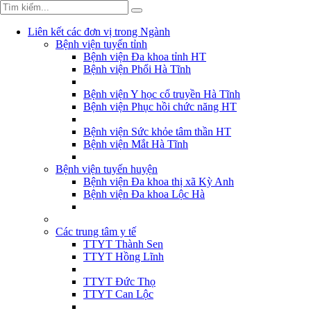
Liên kết các đơn vị trong Ngành
Bệnh viện tuyến tỉnh
Bệnh viện Đa khoa tỉnh HT
Bệnh viện Phổi Hà Tĩnh
Bệnh viện Y học cổ truyền Hà Tĩnh
Bệnh viện Phục hồi chức năng HT
Bệnh viện Sức khỏe tâm thần HT
Bệnh viện Mắt Hà Tĩnh
Bệnh viện tuyến huyện
Bệnh viện Đa khoa thị xã Kỳ Anh
Bệnh viện Đa khoa Lộc Hà
Các trung tâm y tế
TTYT Thành Sen
TTYT Hồng Lĩnh
TTYT Đức Thọ
TTYT Can Lộc