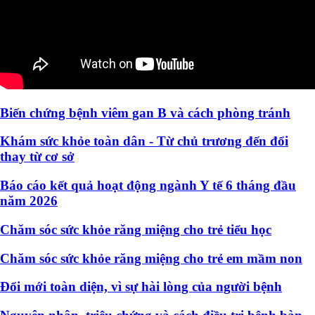
Biến chứng bệnh viêm gan B và cách phòng tránh
Khám sức khỏe toàn dân - Từ chủ trương đến đổi
thay từ cơ sở
Báo cáo kết quả hoạt động ngành Y tế 6 tháng đầu
năm 2026
Chăm sóc sức khỏe răng miệng cho trẻ tiểu học
Chăm sóc sức khỏe răng miệng cho trẻ em mầm non
Đổi mới toàn diện, vì sự hài lòng của người bệnh