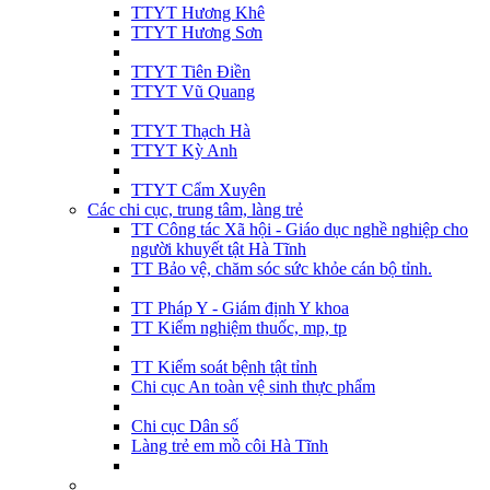
TTYT Hương Khê
TTYT Hương Sơn
TTYT Tiên Điền
TTYT Vũ Quang
TTYT Thạch Hà
TTYT Kỳ Anh
TTYT Cẩm Xuyên
Các chi cục, trung tâm, làng trẻ
TT Công tác Xã hội - Giáo dục nghề nghiệp cho
người khuyết tật Hà Tĩnh
TT Bảo vệ, chăm sóc sức khỏe cán bộ tỉnh.
TT Pháp Y - Giám định Y khoa
TT Kiểm nghiệm thuốc, mp, tp
TT Kiểm soát bệnh tật tỉnh
Chi cục An toàn vệ sinh thực phẩm
Chi cục Dân số
Làng trẻ em mồ côi Hà Tĩnh