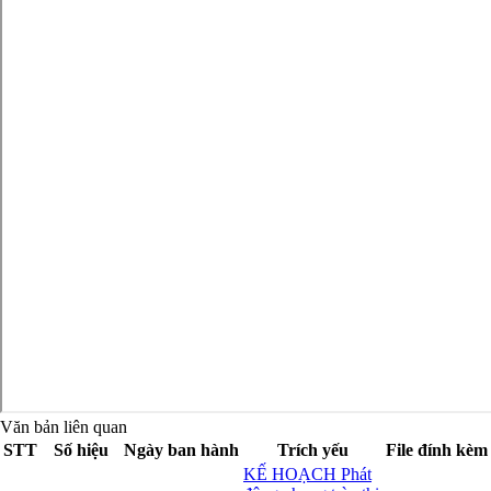
Văn bản liên quan
STT
Số hiệu
Ngày ban hành
Trích yếu
File đính kèm
KẾ HOẠCH Phát