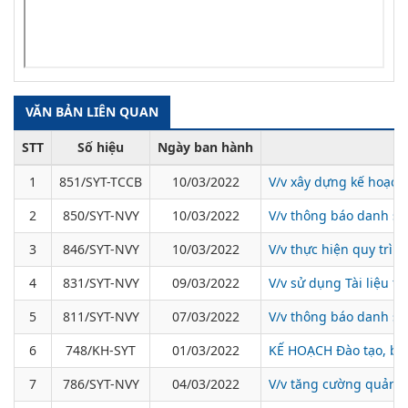
VĂN BẢN LIÊN QUAN
STT
Số hiệu
Ngày ban hành
1
851/SYT-TCCB
10/03/2022
V/v xây dựng kế hoạch 
2
850/SYT-NVY
10/03/2022
V/v thông báo danh sá
3
846/SYT-NVY
10/03/2022
V/v thực hiện quy trình
4
831/SYT-NVY
09/03/2022
V/v sử dụng Tài liệu t
5
811/SYT-NVY
07/03/2022
V/v thông báo danh sá
6
748/KH-SYT
01/03/2022
KẾ HOẠCH Đào tạo, bồi
7
786/SYT-NVY
04/03/2022
V/v tăng cường quản lý