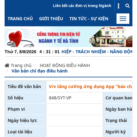
Liên kết các đơn vị trong Ngành
TRANG CHỦ
GIỚI THIỆU
TIN TỨC - SỰ KIỆN
HOẠT ĐỘN
Toggle
naviga
CHUYÊN NGHIỆP - TRÁCH NHIỆM - NĂNG ĐỘNG - M
Thứ 7, 8/8/2026
4
:
31
:
01
Trang chủ
HOẠT ĐỘNG ĐIỀU HÀNH
Văn bản chỉ đạo điều hành
Tiêu đề văn bản
V/v tăng cường ứng dụng App "báo cháy 
Số hiệu
848/SYT-VP
Cơ quan ban 
Phạm vi
Ngày ban hàn
Ngày hiệu lực
Trạng thái
Loại tài liệu
Người ký