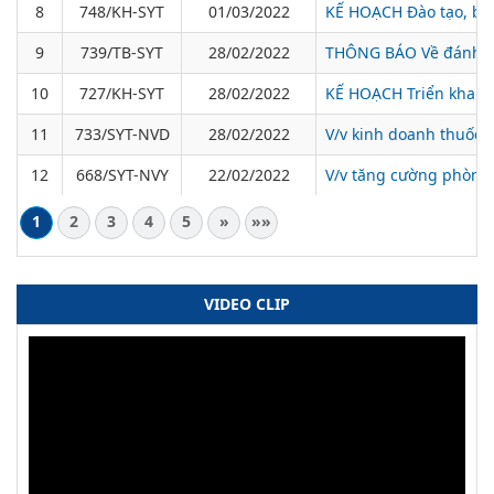
8
748/KH-SYT
01/03/2022
KẾ HOẠCH Đào tạo, bồi
9
739/TB-SYT
28/02/2022
THÔNG BÁO Về đánh giá
10
727/KH-SYT
28/02/2022
KẾ HOẠCH Triển khai t
11
733/SYT-NVD
28/02/2022
V/v kinh doanh thuốc c
12
668/SYT-NVY
22/02/2022
V/v tăng cường phòng 
1
2
3
4
5
»
»»
VIDEO CLIP