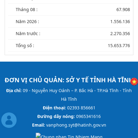
Tháng 08 :
67.908
Năm 2026 :
1.556.136
Năm trước :
2.270.356
Tổng số :
15.653.776
ĐƠN VỊ CHỦ QUẢN:
SỞ Y TẾ TỈNH HÀ TĨNH
Địa chỉ:
09 - Nguyễn Huy Oánh – P. Bắc Hà - TP.Hà Tĩnh - Tỉnh
Hà Tĩnh
Điện thoại:
02393 856661
Đường dây nóng:
0965341616
Email:
vanphong.syt@hatinh.gov.vn