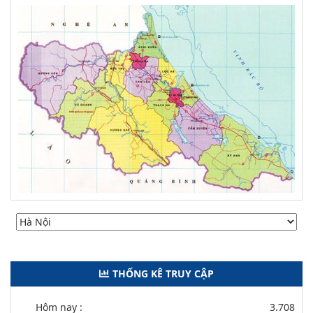
THỐNG KÊ TRUY CẬP
Hôm nay :
3.708