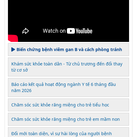
Biến chứng bệnh viêm gan B và cách phòng tránh
Khám sức khỏe toàn dân - Từ chủ trương đến đổi thay
từ cơ sở
Báo cáo kết quả hoạt động ngành Y tế 6 tháng đầu
năm 2026
Chăm sóc sức khỏe răng miệng cho trẻ tiểu học
Chăm sóc sức khỏe răng miệng cho trẻ em mầm non
Đổi mới toàn diện, vì sự hài lòng của người bệnh