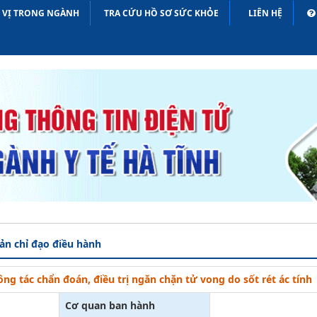
N VỊ TRONG NGÀNH
TRA CỨU HỒ SƠ SỨC KHỎE
LIÊN HỆ
CHUY
ản chỉ đạo điều hành
ng tác chẩn đoán, điều trị ngăn chặn tử vong do sốt rét ác tính
Cơ quan ban hành