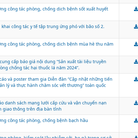
ờng công tác phòng, chống dịch bệnh sốt xuất huyết
n khai công tác y tế tập trung ứng phó với bão số 2.
ờng công tác phòng, chống dịch bệnh mùa hè thu năm
 cung cấp báo giá nội dung “Sản xuất tài liệu truyền
òng chống tác hại thuốc lá năm 2024”.
 cáo và poster tham gia Diễn đàn “Cập nhật những tiến
ản lý và thực hành chăm sóc vết thương” toàn quốc
áo danh sách mạng lưới cấp cứu và vận chuyển nạn
n giao thông trên địa bàn tỉnh
ờng công tác phòng, chống bệnh bạch hầu
ờng phòng, kiểm soát lây nhiễm sởi, ho gà trong cơ sở