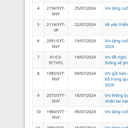
4
2156/SYT-
25/07/2024
V/v tăng cư
NVY
5
2114/SYT-
22/07/2024
Về việc triể
VP
6
2091/SYT-
19/07/2024
V/v tăng cư
NVY
2024
7
01/CV-
19/07/2024
V/v đề nghị
PCTHTL
thông về ph
8
1985/SYT-
09/07/2024
V/v gửi báo
NVY
bộ trong qu
2024
9
2075/SYT-
18/07/2024
V/v thông b
NVY
nhân tai nạ
10
1984/SYT-
09/07/2024
V/v tăng cư
NVY
11
2055/SYT-
16/07/2024
V/v tăng cư