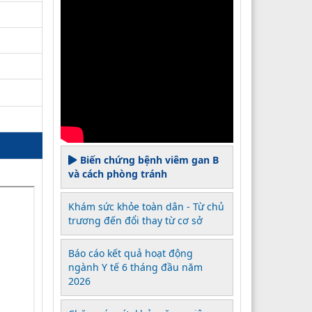
Biến chứng bệnh viêm gan B
và cách phòng tránh
Khám sức khỏe toàn dân - Từ chủ
trương đến đổi thay từ cơ sở
Báo cáo kết quả hoạt động
ngành Y tế 6 tháng đầu năm
2026