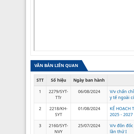
VĂN BẢN LIÊN QUAN
STT
Số hiệu
Ngày ban hành
1
2279/SYT-
06/08/2024
V/v chấn ch
TTr
y tế ngoài c
2
2218/KH-
01/08/2024
KẾ HOẠCH Th
SYT
2025 - 2027
3
2160/SYT-
25/07/2024
V/v đôn đốc
NVY
lần thứ I