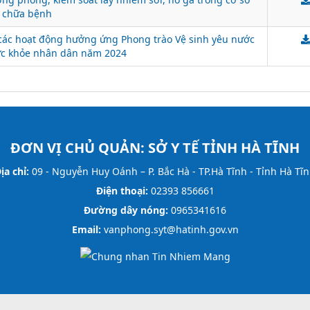
 chữa bệnh
 các hoạt động hưởng ứng Phong trào Vệ sinh yêu nước
ức khỏe nhân dân năm 2024
ĐƠN VỊ CHỦ QUẢN:
SỞ Y TẾ TỈNH HÀ TĨNH
ịa chỉ:
09 - Nguyễn Huy Oánh – P. Bắc Hà - TP.Hà Tĩnh - Tỉnh Hà Tĩ
Điện thoại:
02393 856661
Đường dây nóng:
0965341616
Email:
vanphong.syt@hatinh.gov.vn