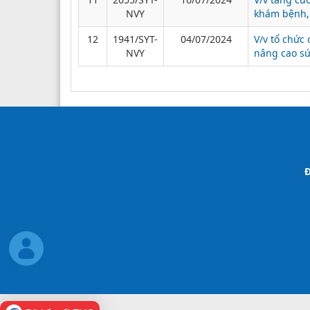
NVY
khám bệnh,
12
1941/SYT-
04/07/2024
V/v tổ chức
NVY
nâng cao s
Đ