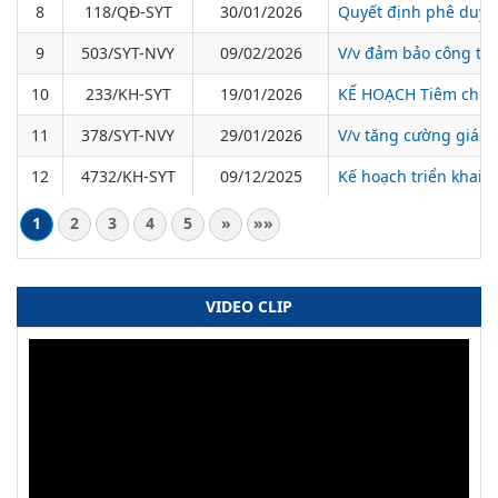
8
118/QĐ-SYT
30/01/2026
Quyết định phê duyệt
9
503/SYT-NVY
09/02/2026
V/v đảm bảo công tác
10
233/KH-SYT
19/01/2026
KẾ HOẠCH Tiêm chủng
11
378/SYT-NVY
29/01/2026
V/v tăng cường giám 
12
4732/KH-SYT
09/12/2025
Kế hoạch triển khai 
1
2
3
4
5
»
»»
VIDEO CLIP