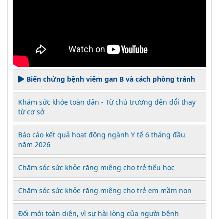
Biến chứng bệnh viêm gan B và cách phòng tránh
Khám sức khỏe toàn dân - Từ chủ trương đến đổi thay
từ cơ sở
Báo cáo kết quả hoạt động ngành Y tế 6 tháng đầu
năm 2026
Chăm sóc sức khỏe răng miệng cho trẻ tiểu học
Chăm sóc sức khỏe răng miệng cho trẻ em mầm non
Đổi mới toàn diện, vì sự hài lòng của người bệnh