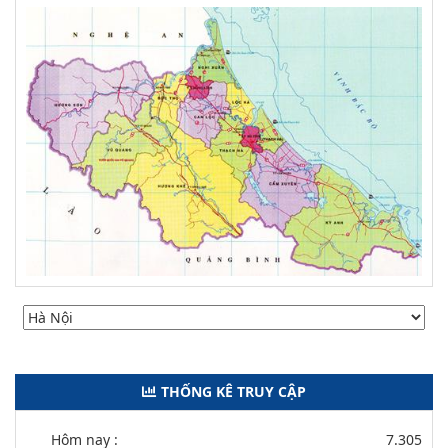
THỐNG KÊ TRUY CẬP
Hôm nay :
7.305