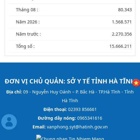
Tháng 08 :
80.343
Năm 2026 :
1.568.571
Năm trước :
2.270.356
Tổng số :
15.666.211
ĐƠN VỊ CHỦ QUẢN:
SỞ Y TẾ TỈNH HÀ TĨNH
Địa chỉ:
09 - Nguyễn Huy Oánh – P. Bắc Hà - TP.Hà Tĩnh - Tỉnh
Hà Tĩnh
Điện thoại:
02393 856661
Đường dây nóng:
0965341616
Email:
vanphong.syt@hatinh.gov.vn