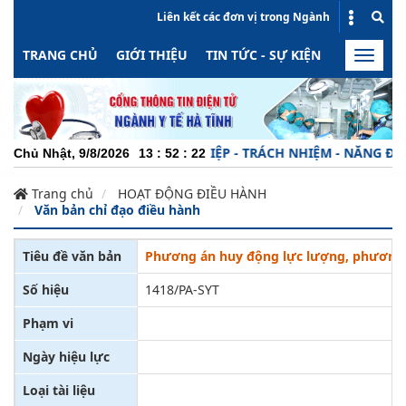
Liên kết các đơn vị trong Ngành
TRANG CHỦ
GIỚI THIỆU
TIN TỨC - SỰ KIỆN
HOẠT ĐỘN
Toggle
naviga
CHUYÊN NGHIỆP - TRÁCH NHIỆM - NĂNG ĐỘNG -
Chủ Nhật, 9/8/2026
13
:
52
:
23
Trang chủ
HOẠT ĐỘNG ĐIỀU HÀNH
Văn bản chỉ đạo điều hành
Tiêu đề văn bản
Phương án huy động lực lượng, phương ti
Số hiệu
1418/PA-SYT
Phạm vi
Ngày hiệu lực
Loại tài liệu