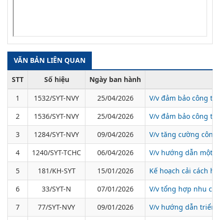
VĂN BẢN LIÊN QUAN
STT
Số hiệu
Ngày ban hành
1
1532/SYT-NVY
25/04/2026
V/v đảm bảo công tác
2
1536/SYT-NVY
25/04/2026
V/v đảm bảo công tác
3
1284/SYT-NVY
09/04/2026
V/v tăng cường công t
4
1240/SYT-TCHC
06/04/2026
V/v hướng dẫn một số
5
181/KH-SYT
15/01/2026
Kế hoạch cải cách h
6
33/SYT-N
07/01/2026
V/v tổng hợp nhu cầu
7
77/SYT-NVY
09/01/2026
V/v hướng dẫn triển 