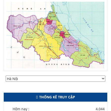
THỐNG KÊ TRUY CẬP
Hôm nay :
4.044