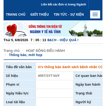
Liên kết các đơn vị trong Ngành
TRANG CHỦ
GIỚI THIỆU
TIN TỨC - SỰ KIỆN
HOẠT ĐỘN
Toggle
naviga
M - NĂNG ĐỘNG - MINH BẠCH - HIỆU QUẢ !
Thứ 5, 6/8/2026
7
:
05
:
14
Trang chủ
HOẠT ĐỘNG ĐIỀU HÀNH
Thông báo, mời họp
Tiêu đề văn bản
V/v thông báo danh sách bệnh nhân COVI
Số hiệu
4997/SYT-NVY
Cơ quan ban hành
Phạm vi
Ngày ban hành
Ngày hiệu lực
Trạng thái
Loại tài liệu
Người ký