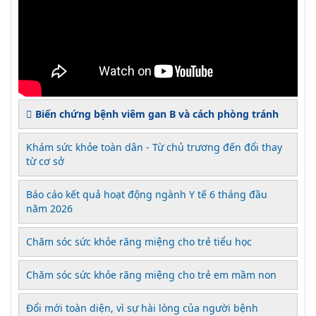
Biến chứng bệnh viêm gan B và cách phòng tránh
Khám sức khỏe toàn dân - Từ chủ trương đến đổi thay
từ cơ sở
Báo cáo kết quả hoạt động ngành Y tế 6 tháng đầu
năm 2026
Chăm sóc sức khỏe răng miệng cho trẻ tiểu học
Chăm sóc sức khỏe răng miệng cho trẻ em mầm non
Đổi mới toàn diện, vì sự hài lòng của người bệnh