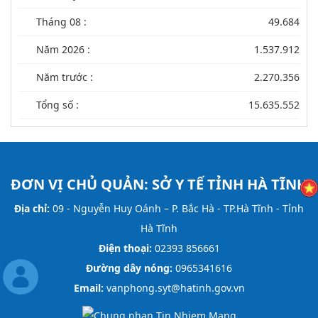
Tháng 08 :
49.684
Năm 2026 :
1.537.912
Năm trước :
2.270.356
Tổng số :
15.635.552
ĐƠN VỊ CHỦ QUẢN:
SỞ Y TẾ TỈNH HÀ TĨNH
Địa chỉ:
09 - Nguyễn Huy Oánh – P. Bắc Hà - TP.Hà Tĩnh - Tỉnh
Hà Tĩnh
Điện thoại:
02393 856661
Đường dây nóng:
0965341616
Email:
vanphong.syt@hatinh.gov.vn