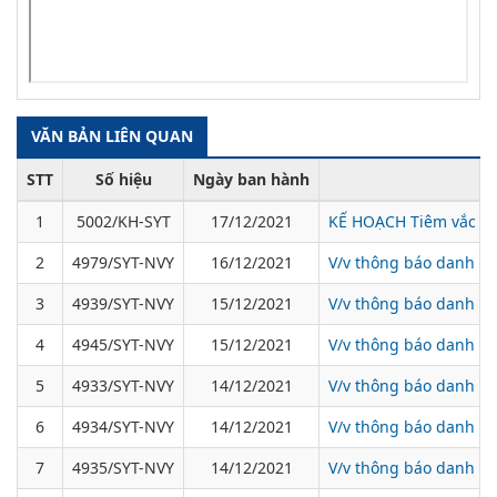
VĂN BẢN LIÊN QUAN
STT
Số hiệu
Ngày ban hành
1
5002/KH-SYT
17/12/2021
KẾ HOẠCH Tiêm vắc xin
2
4979/SYT-NVY
16/12/2021
V/v thông báo danh sá
3
4939/SYT-NVY
15/12/2021
V/v thông báo danh sá
4
4945/SYT-NVY
15/12/2021
V/v thông báo danh sá
5
4933/SYT-NVY
14/12/2021
V/v thông báo danh sá
6
4934/SYT-NVY
14/12/2021
V/v thông báo danh sá
7
4935/SYT-NVY
14/12/2021
V/v thông báo danh sá