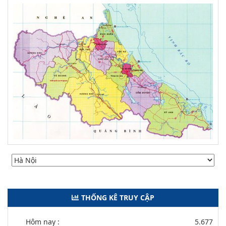
THỐNG KÊ TRUY CẬP
Hôm nay :
5.677