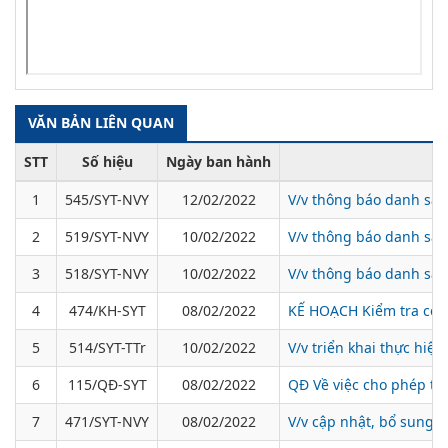
VĂN BẢN LIÊN QUAN
STT
Số hiệu
Ngày ban hành
1
545/SYT-NVY
12/02/2022
V/v thông báo danh sác
2
519/SYT-NVY
10/02/2022
V/v thông báo danh sác
3
518/SYT-NVY
10/02/2022
V/v thông báo danh sác
4
474/KH-SYT
08/02/2022
KẾ HOẠCH Kiểm tra côn
5
514/SYT-TTr
10/02/2022
V/v triển khai thực hiệ
6
115/QĐ-SYT
08/02/2022
QĐ Về việc cho phép th
7
471/SYT-NVY
08/02/2022
V/v cập nhật, bổ sung d