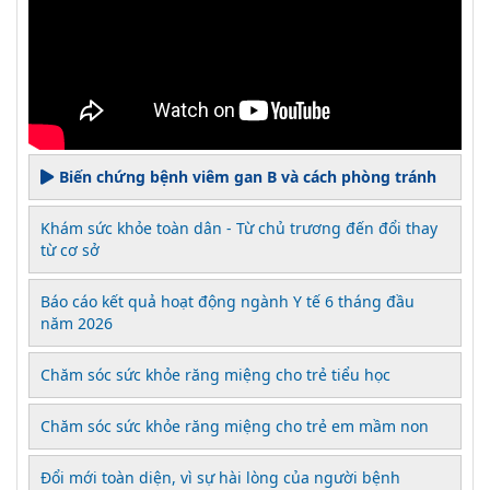
Biến chứng bệnh viêm gan B và cách phòng tránh
Khám sức khỏe toàn dân - Từ chủ trương đến đổi thay
từ cơ sở
Báo cáo kết quả hoạt động ngành Y tế 6 tháng đầu
năm 2026
Chăm sóc sức khỏe răng miệng cho trẻ tiểu học
Chăm sóc sức khỏe răng miệng cho trẻ em mầm non
Đổi mới toàn diện, vì sự hài lòng của người bệnh