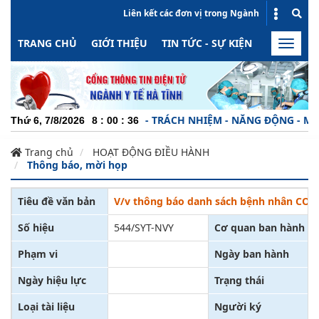
Liên kết các đơn vị trong Ngành
TRANG CHỦ
GIỚI THIỆU
TIN TỨC - SỰ KIỆN
HOẠT ĐỘN
Toggle
naviga
CHUYÊN NGHIỆP - TRÁCH NHIỆM - NĂNG ĐỘNG - MINH B
Thứ 6, 7/8/2026
8
:
00
:
36
Trang chủ
HOẠT ĐỘNG ĐIỀU HÀNH
Thông báo, mời họp
Tiêu đề văn bản
V/v thông báo danh sách bệnh nhân COVID
Số hiệu
544/SYT-NVY
Cơ quan ban hành
Phạm vi
Ngày ban hành
Ngày hiệu lực
Trạng thái
Loại tài liệu
Người ký