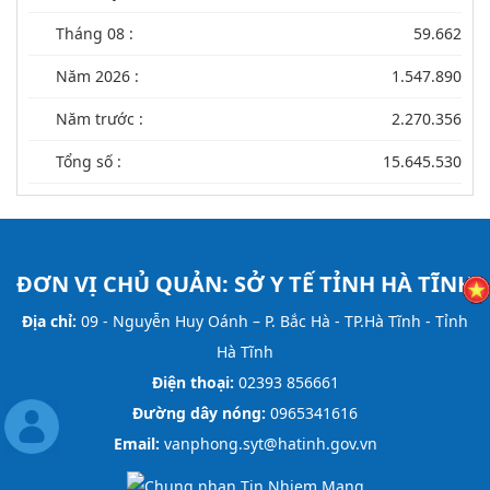
Tháng 08 :
59.662
Năm 2026 :
1.547.890
Năm trước :
2.270.356
Tổng số :
15.645.530
ĐƠN VỊ CHỦ QUẢN:
SỞ Y TẾ TỈNH HÀ TĨNH
Địa chỉ:
09 - Nguyễn Huy Oánh – P. Bắc Hà - TP.Hà Tĩnh - Tỉnh
Hà Tĩnh
Điện thoại:
02393 856661
Đường dây nóng:
0965341616
Email:
vanphong.syt@hatinh.gov.vn