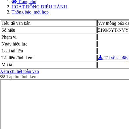
Trang chủ
HOẠT ĐỘNG ĐIỀU HÀNH
Thông báo, mời họp
Tiêu đề văn bản
V/v thông báo d
Số hiệu
5190/SYT-NVY
Phạm vi
Ngày hiệu lực
Loại tài liệu
Tài liệu đính kèm
Tải về tại đây
Mô tả
Xem chi tiết toàn văn
Tập tin đính kèm