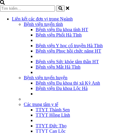
Liên kết các đơn vị trong Ngành
Bệnh viện tuyến tỉnh
Bệnh viện Đa khoa tỉnh HT
Bệnh viện Phổi Hà Tĩnh
Bệnh viện Y học cổ truyền Hà Tĩnh
Bệnh viện Phục hồi chức năng HT
Bệnh viện Sức khỏe tâm thần HT
Bệnh viện Mắt Hà Tĩnh
Bệnh viện tuyến huyện
Bệnh viện Đa khoa thị xã Kỳ Anh
Bệnh viện Đa khoa Lộc Hà
Các trung tâm y tế
TTYT Thành Sen
TTYT Hồng Lĩnh
TTYT Đức Thọ
TTYT Can Lộc