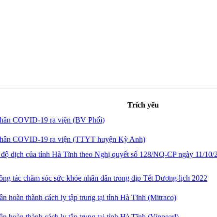
Trích yếu
nhân COVID-19 ra viện (BV Phổi)
 nhân COVID-19 ra viện (TTYT huyện Kỳ Anh)
 dịch của tỉnh Hà Tĩnh theo Nghị quyết số 128/NQ-CP ngày 11/10/
công tác chăm sóc sức khỏe nhân dân trong dịp Tết Dương lịch 2022
n hoàn thành cách ly tập trung tại tỉnh Hà Tĩnh (Mitraco)
n hoàn thành cách ly tập trung tại tỉnh Hà Tĩnh (Vinpearl)