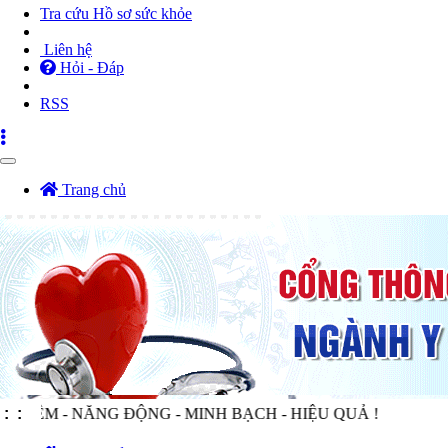
Tra cứu Hồ sơ sức khỏe
Liên hệ
Hỏi - Đáp
RSS
Toggle
navigation
Trang chủ
 - NĂNG ĐỘNG - MINH BẠCH - HIỆU QUẢ !
:
: