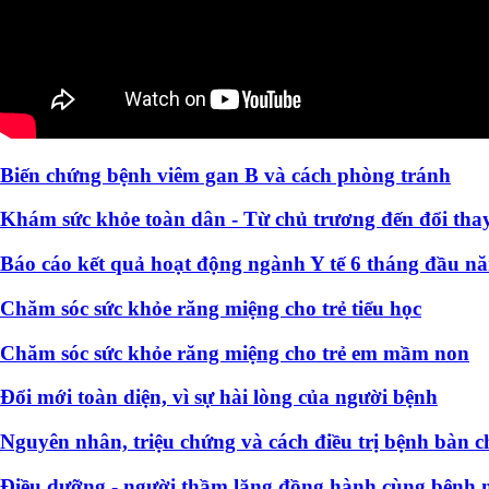
Biến chứng bệnh viêm gan B và cách phòng tránh
Khám sức khỏe toàn dân - Từ chủ trương đến đổi thay
Báo cáo kết quả hoạt động ngành Y tế 6 tháng đầu n
Chăm sóc sức khỏe răng miệng cho trẻ tiểu học
Chăm sóc sức khỏe răng miệng cho trẻ em mầm non
Đổi mới toàn diện, vì sự hài lòng của người bệnh
Nguyên nhân, triệu chứng và cách điều trị bệnh bàn c
Điều dưỡng - người thầm lặng đồng hành cùng bệnh 