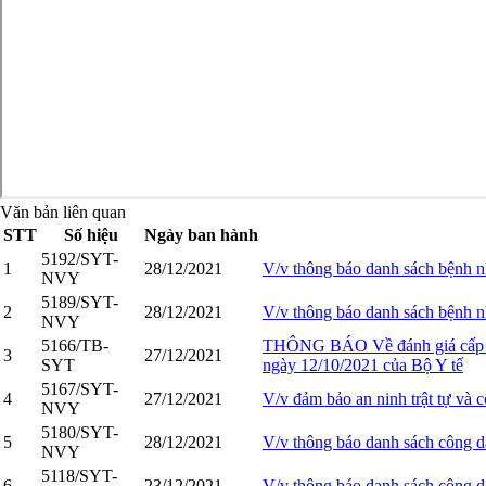
Văn bản liên quan
STT
Số hiệu
Ngày ban hành
5192/SYT-
1
28/12/2021
V/v thông báo danh sách bệnh 
NVY
5189/SYT-
2
28/12/2021
V/v thông báo danh sách bệnh
NVY
5166/TB-
THÔNG BÁO Về đánh giá cấp độ
3
27/12/2021
SYT
ngày 12/10/2021 của Bộ Y tế
5167/SYT-
4
27/12/2021
V/v đảm bảo an ninh trật tự và 
NVY
5180/SYT-
5
28/12/2021
V/v thông báo danh sách công dâ
NVY
5118/SYT-
6
23/12/2021
V/v thông báo danh sách công dâ