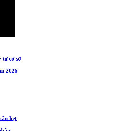
 từ cơ sở
ăm 2026
hân bẹt
nhân