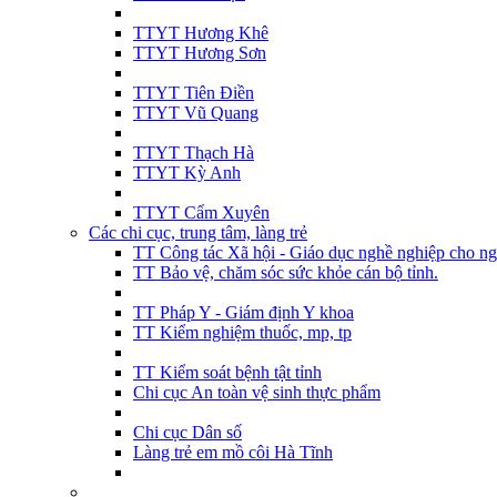
TTYT Hương Khê
TTYT Hương Sơn
TTYT Tiên Điền
TTYT Vũ Quang
TTYT Thạch Hà
TTYT Kỳ Anh
TTYT Cẩm Xuyên
Các chi cục, trung tâm, làng trẻ
TT Công tác Xã hội - Giáo dục nghề nghiệp cho ng
TT Bảo vệ, chăm sóc sức khỏe cán bộ tỉnh.
TT Pháp Y - Giám định Y khoa
TT Kiểm nghiệm thuốc, mp, tp
TT Kiểm soát bệnh tật tỉnh
Chi cục An toàn vệ sinh thực phẩm
Chi cục Dân số
Làng trẻ em mồ côi Hà Tĩnh