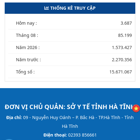
THỐNG KÊ TRUY CẬP
Hôm nay :
3.687
Tháng 08 :
85.199
Năm 2026 :
1.573.427
Năm trước :
2.270.356
Tổng số :
15.671.067
ĐƠN VỊ CHỦ QUẢN:
SỞ Y TẾ TỈNH HÀ TĨNH
Địa chỉ:
09 - Nguyễn Huy Oánh – P. Bắc Hà - TP.Hà Tĩnh - Tỉnh
Hà Tĩnh
Điện thoại:
02393 856661