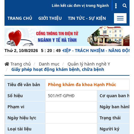
Liên kết các đơn vị trong Ngành
TRANG CHỦ
GIỚI THIỆU
TIN TỨC - SỰ KIỆN
HOẠT ĐỘN
Toggle
naviga
CHUYÊN NGHIỆP - TRÁCH NHIỆM - NĂNG ĐỘNG - 
Thứ 2, 10/8/2026
5
:
20
:
49
Trang chủ
Danh mục
Quản lý hành nghề Y
Giấy phép hoạt động khám bệnh, chữa bệnh
Tiêu đề văn bản
Phòng khám đa khoa Hạnh Phúc
Số hiệu
501/HT-GPHĐ
Cơ quan ban hà
Phạm vi
Ngày ban hành
Ngày hiệu lực
Trạng thái
Loại tài liệu
Người ký