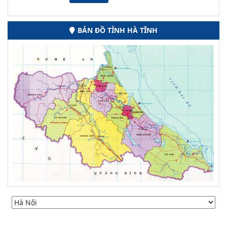
BẢN ĐỒ TỈNH HÀ TĨNH