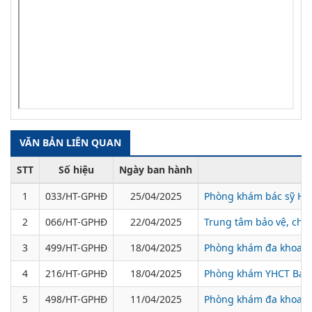
VĂN BẢN LIÊN QUAN
STT
Số hiệu
Ngày ban hành
T
1
033/HT-GPHĐ
25/04/2025
Phòng khám bác sỹ H
2
066/HT-GPHĐ
22/04/2025
Trung tâm bảo vệ, chă
3
499/HT-GPHĐ
18/04/2025
Phòng khám đa khoa A
4
216/HT-GPHĐ
18/04/2025
Phòng khám YHCT Bác 
5
498/HT-GPHĐ
11/04/2025
Phòng khám đa khoa 