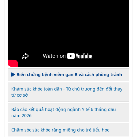
Biến chứng bệnh viêm gan B và cách phòng tránh
Khám sức khỏe toàn dân - Từ chủ trương đến đổi thay
từ cơ sở
Báo cáo kết quả hoạt động ngành Y tế 6 tháng đầu
năm 2026
Chăm sóc sức khỏe răng miệng cho trẻ tiểu học