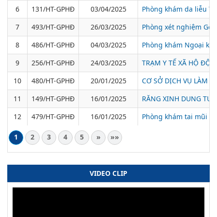
6
131/HT-GPHĐ
03/04/2025
Phòng khám da liễu Th
7
493/HT-GPHÐ
26/03/2025
Phòng xét nghiệm Gol
8
486/HT-GPHĐ
04/03/2025
Phòng khám Ngoại kho
9
256/HT-GPHĐ
24/03/2025
TRẠM Y TẾ XÃ HỘ ĐỘ
10
480/HT-GPHĐ
20/01/2025
CƠ SỞ DỊCH VỤ LÀM R
11
149/HT-GPHĐ
16/01/2025
RĂNG XINH DUNG TUẤ
12
479/HT-GPHĐ
16/01/2025
Phòng khám tai mũi h
1
2
3
4
5
»
»»
VIDEO CLIP