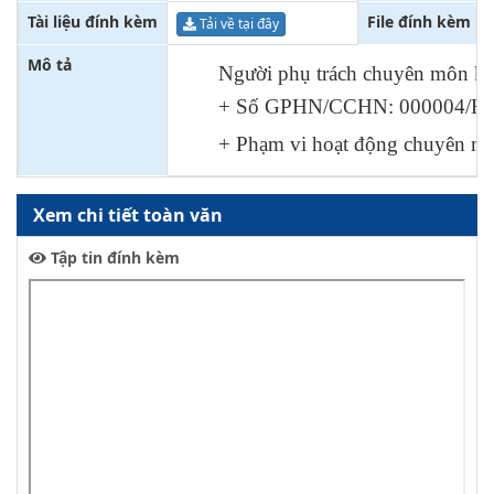
Tài liệu đính kèm
File đính kèm
Tải về tại đây
Mô tả
Người phụ trách chuyên môn kỹ
+ Số GPHN/CCHN: 000004/HT-
+ Phạm vi hoạt động chuyên m
Xem chi tiết toàn văn
Tập tin đính kèm