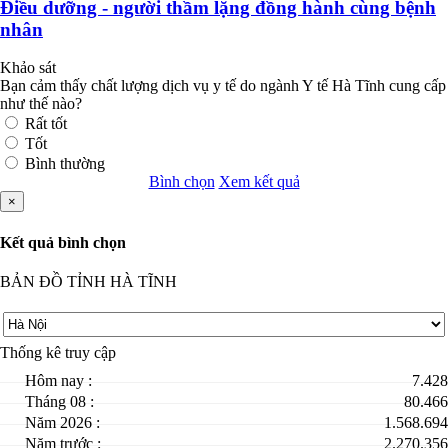
Điều dưỡng - người thầm lặng đồng hành cùng bệnh
nhân
Khảo sát
Bạn cảm thấy chất lượng dịch vụ y tế do ngành Y tế Hà Tĩnh cung cấp
như thế nào?
Rất tốt
Tốt
Bình thường
Bình chọn
Xem kết quả
×
Kết quả bình chọn
BẢN ĐỒ TỈNH HÀ TĨNH
Thống kê truy cập
Hôm nay :
7.428
Tháng 08 :
80.466
Năm 2026 :
1.568.694
Năm trước :
2.270.356