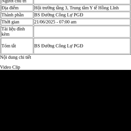
Người chủ trì
Địa điểm
Hội trường tầng 3, Trung tâm Y tế Hồng Lĩnh
Thành phần
BS Đường Công Lự PGĐ
Thời gian
21/06/2025 - 07:00 am
Tài liệu đính
kèm
Tóm tắt
BS Đường Công Lự PGĐ
Nội dung chi tiết
Video Clip