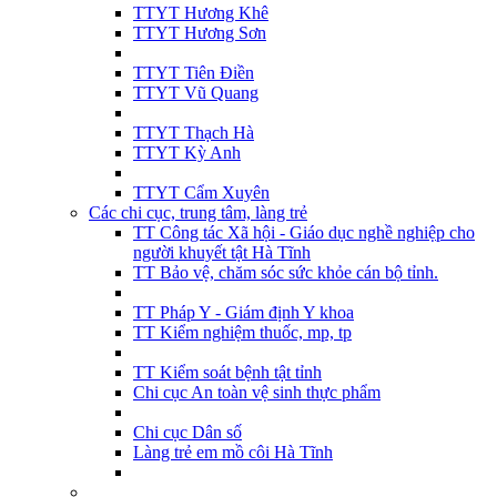
TTYT Hương Khê
TTYT Hương Sơn
TTYT Tiên Điền
TTYT Vũ Quang
TTYT Thạch Hà
TTYT Kỳ Anh
TTYT Cẩm Xuyên
Các chi cục, trung tâm, làng trẻ
TT Công tác Xã hội - Giáo dục nghề nghiệp cho
người khuyết tật Hà Tĩnh
TT Bảo vệ, chăm sóc sức khỏe cán bộ tỉnh.
TT Pháp Y - Giám định Y khoa
TT Kiểm nghiệm thuốc, mp, tp
TT Kiểm soát bệnh tật tỉnh
Chi cục An toàn vệ sinh thực phẩm
Chi cục Dân số
Làng trẻ em mồ côi Hà Tĩnh