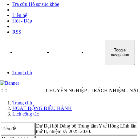
Tra cứu Hồ sơ sức khỏe
Liên hệ
Hỏi - Đáp
RSS
Toggle
TRANG CHỦ
GIỚI THIỆU
TIN TỨC - SỰ KIỆN
navigation
Trang chủ
:
:
CHUYÊN NGHIỆP - TRÁCH NHIỆM - NĂNG
Trang chủ
HOẠT ĐỘNG ĐIỀU HÀNH
Lịch công tác
Dự Đại hội Đảng bộ Trung tâm Y tế Hồng Lĩnh lần
Tiêu đề
thứ II, nhiệm kỳ 2025-2030.