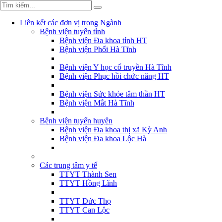
Liên kết các đơn vị trong Ngành
Bệnh viện tuyến tỉnh
Bệnh viện Đa khoa tỉnh HT
Bệnh viện Phổi Hà Tĩnh
Bệnh viện Y học cổ truyền Hà Tĩnh
Bệnh viện Phục hồi chức năng HT
Bệnh viện Sức khỏe tâm thần HT
Bệnh viện Mắt Hà Tĩnh
Bệnh viện tuyến huyện
Bệnh viện Đa khoa thị xã Kỳ Anh
Bệnh viện Đa khoa Lộc Hà
Các trung tâm y tế
TTYT Thành Sen
TTYT Hồng Lĩnh
TTYT Đức Thọ
TTYT Can Lộc